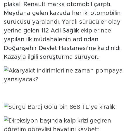
plakalı Renault marka otomobil çarptı.
Meydana gelen kazada her iki otomobilin
Arguvan
sürücüsü yaralandı. Yaralı sürücüler olay
Battalgazi
yerine gelen 112 Acil Sağlık ekiplerince
yapılan ilk müdahalenin ardından
Darende
Doğanşehir Devlet Hastanesi’ne kaldırıldı.
Kazayla ilgili soruşturma sürüyor...
Doğanşehir
Hekimhan
Kale
Pütürge
Magazin