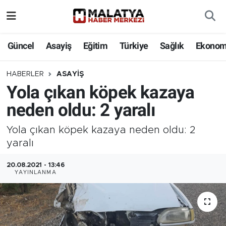
Elazığ
Güncel
Asayiş
Eğitim
Türkiye
Sağlık
Ekonom
Eğitim
HABERLER
ASAYIŞ
Yola çıkan köpek kazaya
Türkiye
neden oldu: 2 yaralı
Sağlık
Yola çıkan köpek kazaya neden oldu: 2
Ekonomi
yaralı
20.08.2021 - 13:46
Güncel
YAYINLANMA
Kültür
Teknoloji