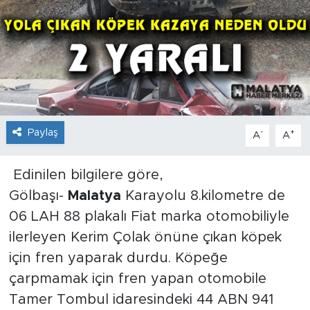
İş İlanları
Dünya
Spor
Yazıhan
Paylaş
-
+
A
A
Kuluncak
Edinilen bilgilere göre,
Gölbaşı-
Malatya
Karayolu 8.kilometre de
Yeşilyurt
06 LAH 88 plakalı Fiat marka otomobiliyle
ilerleyen Kerim Çolak önüne çıkan köpek
Akçadağ
için fren yaparak durdu. Köpeğe
Doğanyol
çarpmamak için fren yapan otomobile
Tamer Tombul idaresindeki 44 ABN 941
Arapgir