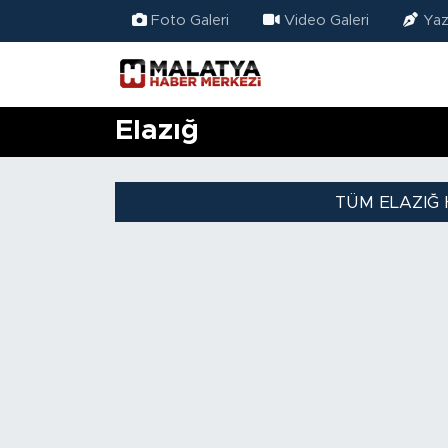
Foto Galeri
Video Galeri
Yaz
Elazığ
Elazığ
Eğitim
Türkiye
TÜM ELAZIĞ 
Sağlık
Ekonomi
Güncel
Kültür
Teknoloji