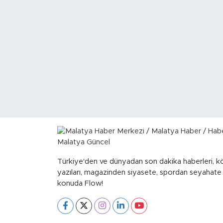
İş İlanları
Dünya
Spor
Yazıhan
Kuluncak
Yeşilyurt
Türkiye'den ve dünyadan son dakika haberleri, k
Akçadağ
yazıları, magazinden siyasete, spordan seyahate
konuda Flow!
Doğanyol
Arapgir