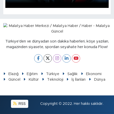
İş İlanları
Dünya
Spor
Türkiye'den ve dünyadan son dakika haberleri, köşe yazıları,
magazinden siyasete, spordan seyahate her konuda Flow!
Yazıhan
Kuluncak
Yeşilyurt
Elazığ
Eğitim
Türkiye
Sağlık
Ekonomi
Güncel
Kültür
Teknoloji
İş İlanları
Dünya
Akçadağ
Doğanyol
RSS
Copyright © 2022. Her hakkı saklıdır.
Arapgir