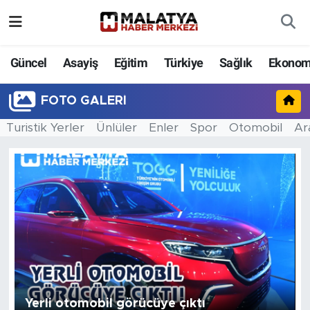
Elazığ
Güncel
Asayiş
Eğitim
Türkiye
Sağlık
Ekonom
Eğitim
FOTO GALERI
Türkiye
Turistik Yerler
Ünlüler
Enler
Spor
Otomobil
Ar
Sağlık
Ekonomi
Güncel
Kültür
Teknoloji
Yerli otomobil görücüye çıktı