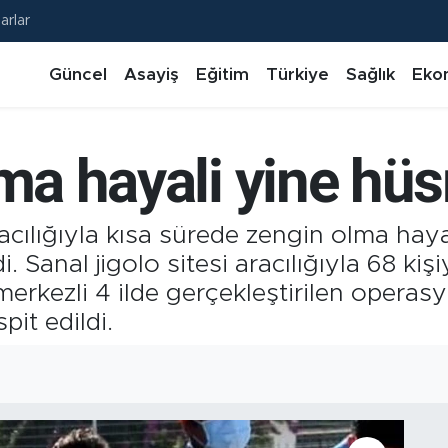
arlar
Güncel
Asayiş
Eğitim
Türkiye
Sağlık
Eko
lma hayali yine hü
racılığıyla kısa sürede zengin olma haya
. Sanal jigolo sitesi aracılığıyla 68 kişi
n merkezli 4 ilde gerçekleştirilen opera
pit edildi.