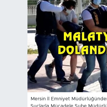
İş İlanları
Dünya
Spor
Yazıhan
Kuluncak
Yeşilyurt
Akçadağ
Doğanyol
Mersin İl Emniyet Müdürlüğünden
Suçlarla Mücadele Şube Müdürlüğü 
Arapgir