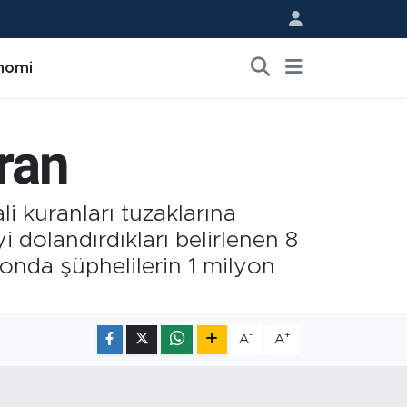
nomi
sran
li kuranları tuzaklarına
yi dolandırdıkları belirlenen 8
syonda şüphelilerin 1 milyon
-
+
A
A