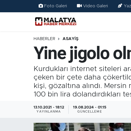
Foto Galeri
Video Galeri
Yaz
Elazığ
Eğitim
HABERLER
ASAYIŞ
Yine jigolo o
Türkiye
Sağlık
Kurdukları internet siteleri a
çeken bir çete daha çökertildi
Ekonomi
kişi, gözaltına alındı. Mersi
100 bin lira dolandırdıkları tes
Güncel
13.10.2021 - 18:12
19.08.2024 - 01:15
Kültür
YAYINLANMA
GÜNCELLEME
Teknoloji