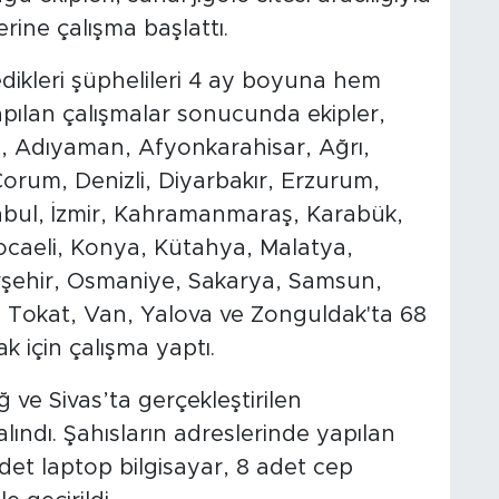
erine çalışma başlattı.
rledikleri şüphelileri 4 ay boyuna hem
Yapılan çalışmalar sonucunda ekipler,
, Adıyaman, Afyonkarahisar, Ağrı,
orum, Denizli, Diyarbakır, Erzurum,
anbul, İzmir, Kahramanmaraş, Karabük,
Kocaeli, Konya, Kütahya, Malatya,
vşehir, Osmaniye, Sakarya, Samsun,
ğ, Tokat, Van, Yalova ve Zonguldak'ta 68
k için çalışma yaptı.
 ve Sivas’ta gerçekleştirilen
lındı. Şahısların adreslerinde yapılan
det laptop bilgisayar, 8 adet cep