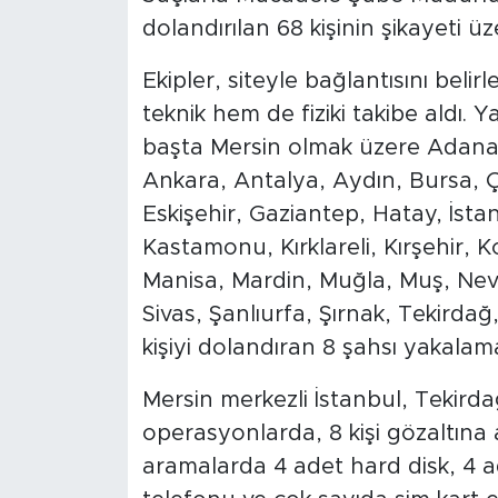
dolandırılan 68 kişinin şikayeti üz
Arguvan
Ekipler, siteyle bağlantısını beli
Battalgazi
teknik hem de fiziki takibe aldı. 
başta Mersin olmak üzere Adana
Darende
Ankara, Antalya, Aydın, Bursa, Ç
Eskişehir, Gaziantep, Hatay, İst
Doğanşehir
Kastamonu, Kırklareli, Kırşehir, 
Hekimhan
Manisa, Mardin, Muğla, Muş, Ne
Sivas, Şanlıurfa, Şırnak, Tekirda
Kale
kişiyi dolandıran 8 şahsı yakalama
Pütürge
Mersin merkezli İstanbul, Tekirdağ
operasyonlarda, 8 kişi gözaltına a
Magazin
aramalarda 4 adet hard disk, 4 a