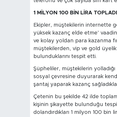
telefonu ve çok sayıda sim kart el
Sinema
1 MİLYON 100 BİN LİRA TOPLAD
Asayiş
Ekipler, müştekilerin internette ge
Siyaset
yüksek kazanç elde etme’ vaadinde
ve kolay yoldan para kazanma f
Adıyaman
müştekilerden, vip ve gold üyelik 
bulunduklarını tespit etti.
Şüpheliler, müştekilerin yolladığı
sosyal çevresine duyurarak kendi
şantaj yaparak kazanç sağladıkları
Çetenin bu şekilde 42 ilde toplam
kişinin şikayette bulunduğu tespit
dolandırdıkları 1 milyon 100 bin l