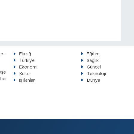
Elazığ
Eğitim
Türkiye
Sağlık
Ekonomi
Güncel
öşe
Kültür
Teknoloji
 her
İş İlanları
Dünya