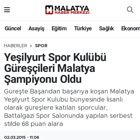
Elazığ
Güncel
Asayiş
Eğitim
Türkiye
Sağlık
Ekonom
Eğitim
HABERLER
SPOR
Yeşilyurt Spor Kulübü
Türkiye
Güreşçileri Malatya
Sağlık
Şampiyonu Oldu
Ekonomi
Güreşte Başarıdan başarıya koşan Malatya
Yeşilyurt Spor Kulübü bünyesinde lisanlı
Güncel
olarak güreşlere katılan sporcular,
Battalgazi Spor Salonunda yapılan serbest
Kültür
stilde 68 puan alara
Teknoloji
02.03.2015 - 11:06