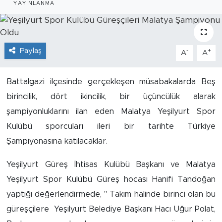
YAYINLANMA
İş İlanları
Dünya
Paylaş
-
+
A
A
Spor
Battalgazi ilçesinde gerçekleşen müsabakalarda Beş
Yazıhan
birincilik, dört ikincilik, bir üçüncülük alarak
şampiyonluklarını ilan eden Malatya Yeşilyurt Spor
Kuluncak
Kulübü sporcuları ileri bir tarihte Türkiye
Şampiyonasına katılacaklar.
Yeşilyurt
Yeşilyurt Güreş İhtisas Kulübü Başkanı ve Malatya
Akçadağ
Yeşilyurt Spor Kulübü Güreş hocası Hanifi Tandoğan
yaptığı değerlendirmede, " Takım halinde birinci olan bu
Doğanyol
güreşçilere Yeşilyurt Belediye Başkanı Hacı Uğur Polat,
Arapgir