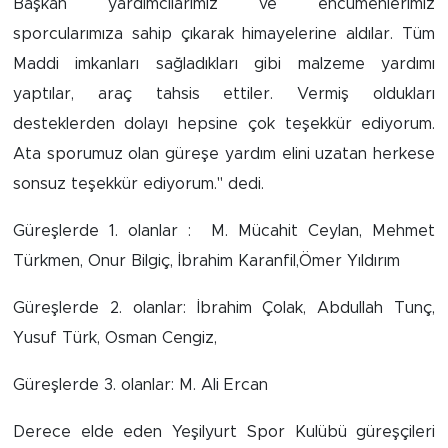
Başkan yardımcılarımız ve encümenlerimiz
sporcularımıza sahip çıkarak himayelerine aldılar. Tüm
Arguvan
Maddi imkanları sağladıkları gibi malzeme yardımı
yaptılar, araç tahsis ettiler. Vermiş oldukları
Battalgazi
desteklerden dolayı hepsine çok teşekkür ediyorum.
Darende
Ata sporumuz olan güreşe yardım elini uzatan herkese
sonsuz teşekkür ediyorum." dedi.
Doğanşehir
Güreşlerde 1. olanlar : M. Mücahit Ceylan, Mehmet
Hekimhan
Türkmen, Onur Bilgiç, İbrahim Karanfil,Ömer Yıldırım
Kale
Güreşlerde 2. olanlar: İbrahim Çolak, Abdullah Tunç,
Yusuf Türk, Osman Cengiz,
Pütürge
Güreşlerde 3. olanlar: M. Ali Ercan
Magazin
Derece elde eden Yeşilyurt Spor Kulübü güreşçileri