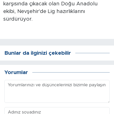
karşısında çıkacak olan Doğu Anadolu
ekibi, Nevşehir'de Lig hazırlıklarını
Arguvan
sürdürüyor.
Battalgazi
Darende
Doğanşehir
Bunlar da ilginizi çekebilir
Hekimhan
Yorumlar
Kale
Pütürge
Magazin