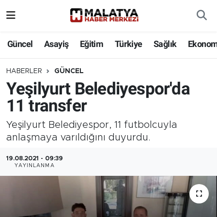
Elazığ
Güncel
Asayiş
Eğitim
Türkiye
Sağlık
Ekonom
Eğitim
HABERLER
GÜNCEL
Yeşilyurt Belediyespor'da
Türkiye
11 transfer
Sağlık
Yeşilyurt Belediyespor, 11 futbolcuyla
Ekonomi
anlaşmaya varıldığını duyurdu.
19.08.2021 - 09:39
Güncel
YAYINLANMA
Kültür
Teknoloji