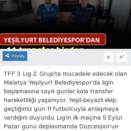
İş İlanları
Dünya
Spor
Yazıhan
Paylaş
-
+
A
A
Kuluncak
TFF 3. Lig 2. Grup'ta mücadele edecek olan
Malatya Yeşilyurt Belediyespor'da ligin
Yeşilyurt
başlamasına sayılı günler kala transfer
hareketliliği yaşanıyor. Yeşil-beyazlı ekip,
Akçadağ
geçtiğimiz gün 11 futbolcuyla anlaşmaya
Doğanyol
vardığını duyurdu. Lig'in ilk maçına 5 Eylül
Pazar günü deplasmanda Düzcespor'un
Arapgir