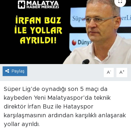
İş İlanları
Dünya
Spor
Yazıhan
Kuluncak
Paylaş
-
+
A
A
Yeşilyurt
Süper Lig’de oynadığı son 5 maçı da
kaybeden Yeni Malatyaspor’da teknik
Akçadağ
direktör İrfan Buz ile Hatayspor
Doğanyol
karşılaşmasının ardından karşılıklı anlaşarak
yollar ayrıldı.
Arapgir