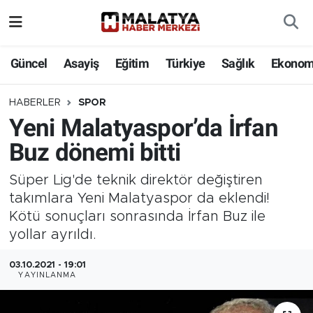
Elazığ
Güncel
Asayiş
Eğitim
Türkiye
Sağlık
Ekonom
Eğitim
HABERLER
SPOR
Yeni Malatyaspor’da İrfan
Türkiye
Buz dönemi bitti
Sağlık
Süper Lig'de teknik direktör değiştiren
Ekonomi
takımlara Yeni Malatyaspor da eklendi!
Kötü sonuçları sonrasında İrfan Buz ile
Güncel
yollar ayrıldı.
03.10.2021 - 19:01
Kültür
YAYINLANMA
Teknoloji