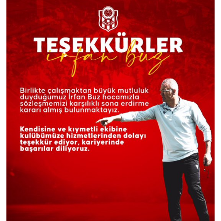
Sinema
Asayiş
Siyaset
Adıyaman