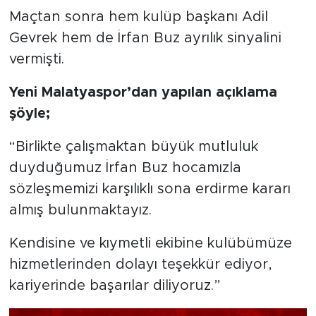
Maçtan sonra hem kulüp başkanı Adil
Arguvan
Gevrek hem de İrfan Buz ayrılık sinyalini
vermişti.
Battalgazi
Yeni Malatyaspor’dan yapılan açıklama
Darende
şöyle;
Doğanşehir
“Birlikte çalışmaktan büyük mutluluk
duyduğumuz İrfan Buz hocamızla
Hekimhan
sözleşmemizi karşılıklı sona erdirme kararı
almış bulunmaktayız.
Kale
Kendisine ve kıymetli ekibine kulübümüze
Pütürge
hizmetlerinden dolayı teşekkür ediyor,
kariyerinde başarılar diliyoruz.”
Magazin