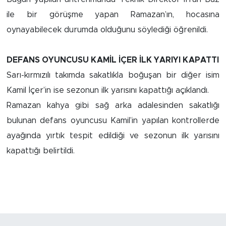
ile bir görüşme yapan Ramazan’ın, hocasına
Arguvan
oynayabilecek durumda olduğunu söylediği öğrenildi.
Battalgazi
DEFANS OYUNCUSU KAMİL İÇER İLK YARIYI KAPATTI
Darende
Sarı-kırmızılı takımda sakatlıkla boğuşan bir diğer isim
Kamil İçer’in ise sezonun ilk yarısını kapattığı açıklandı.
Doğanşehir
Ramazan kahya gibi sağ arka adalesinden sakatlığı
bulunan defans oyuncusu Kamil’in yapılan kontrollerde
Hekimhan
ayağında yırtık tespit edildiği ve sezonun ilk yarısını
kapattığı belirtildi.
Kale
Pütürge
Magazin