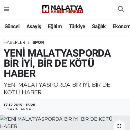
Elazığ
Güncel
Asayiş
Eğitim
Türkiye
Sağlık
Ekonom
Eğitim
HABERLER
SPOR
YENİ MALATYASPORDA
Türkiye
BİR İYİ, BİR DE KÖTÜ
Sağlık
HABER
Ekonomi
YENİ MALATYASPORDA BİR İYİ, BİR DE
KÖTÜ HABER
Güncel
17.12.2015 - 16:28
YAYINLANMA
Kültür
Teknoloji