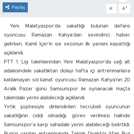
Paylaş
-
+
A
A
İş İlanları
Dünya
Yeni Malatyaspor’da sakatlığı bulunan defans
oyuncusu Ramazan Kahya’dan sevindirici haber
Spor
gelirken, Kamil İçer’in ise sezonun ilk yarısını kapattığı
açıklandı.
Yazıhan
PTT 1. Lig takımlarından Yeni Malatyaspor’da sağ alt
adalesindeki sakatlıktan dolayı hafta içi antrenmanlara
Kuluncak
katılamayan sol kanat oyuncusu Ramazan Kahya’nın 20
Yeşilyurt
Aralık Pazar günü Samsunspor ile oynanacak maçta
takımdaki yerini alabileceği açıklandı.
Akçadağ
Yırtık şüphesiyle dinlendirilen tecrübeli oyuncunun
sakatlığının ciddi olmadığı, görev verilmesi halinde
Doğanyol
Samsunspor’a karşı sahadaki yerini alabileceği belirtildi.
Arapgir
Bugün yapılan antrenmanda Teknik Direktör İrfan Buz