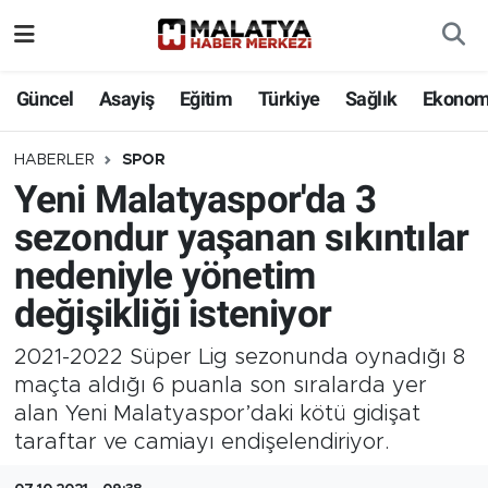
Elazığ
Güncel
Asayiş
Eğitim
Türkiye
Sağlık
Ekonom
Eğitim
HABERLER
SPOR
Yeni Malatyaspor'da 3
Türkiye
sezondur yaşanan sıkıntılar
Sağlık
nedeniyle yönetim
değişikliği isteniyor
Ekonomi
2021-2022 Süper Lig sezonunda oynadığı 8
Güncel
maçta aldığı 6 puanla son sıralarda yer
alan Yeni Malatyaspor’daki kötü gidişat
Kültür
taraftar ve camiayı endişelendiriyor.
Teknoloji