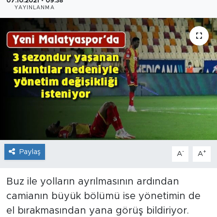
07.10.2021 - 09:38
YAYINLANMA
İş İlanları
Dünya
Spor
Yazıhan
Kuluncak
Yeşilyurt
Paylaş
-
+
A
A
Akçadağ
Buz ile yolların ayrılmasının ardından
Doğanyol
camianın büyük bölümü ise yönetimin de
el bırakmasından yana görüş bildiriyor.
Arapgir