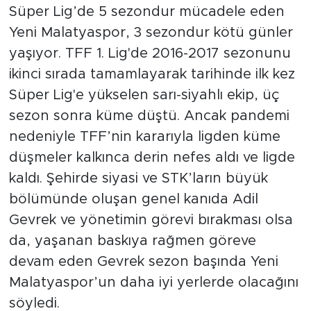
Süper Lig’de 5 sezondur mücadele eden
Yeni Malatyaspor, 3 sezondur kötü günler
Arguvan
yaşıyor. TFF 1. Lig'de 2016-2017 sezonunu
Battalgazi
ikinci sırada tamamlayarak tarihinde ilk kez
Süper Lig'e yükselen sarı-siyahlı ekip, üç
Darende
sezon sonra küme düştü. Ancak pandemi
nedeniyle TFF’nin kararıyla ligden küme
Doğanşehir
düşmeler kalkınca derin nefes aldı ve ligde
Hekimhan
kaldı. Şehirde siyasi ve STK’ların büyük
bölümünde oluşan genel kanıda Adil
Kale
Gevrek ve yönetimin görevi bırakması olsa
da, yaşanan baskıya rağmen göreve
Pütürge
devam eden Gevrek sezon başında Yeni
Magazin
Malatyaspor’un daha iyi yerlerde olacağını
söyledi.