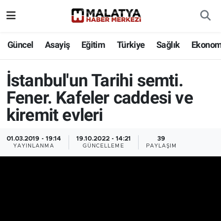
Elazığ
Güncel
Asayiş
Eğitim
Türkiye
Sağlık
Ekonom
Eğitim
İstanbul'un Tarihi semti.
Türkiye
Fener. Kafeler caddesi ve
kiremit evleri
Sağlık
Ekonomi
01.03.2019 - 19:14
19.10.2022 - 14:21
39
YAYINLANMA
GÜNCELLEME
PAYLAŞIM
Güncel
Kültür
Teknoloji