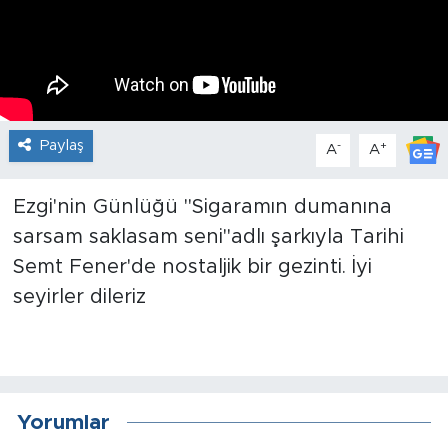
İş İlanları
Dünya
Spor
Paylaş
-
+
A
A
Yazıhan
Ezgi'nin Günlüğü "Sigaramın dumanına
sarsam saklasam seni"adlı şarkıyla Tarihi
Kuluncak
Semt Fener'de nostaljik bir gezinti. İyi
Yeşilyurt
seyirler dileriz
Akçadağ
Doğanyol
Yorumlar
Arapgir