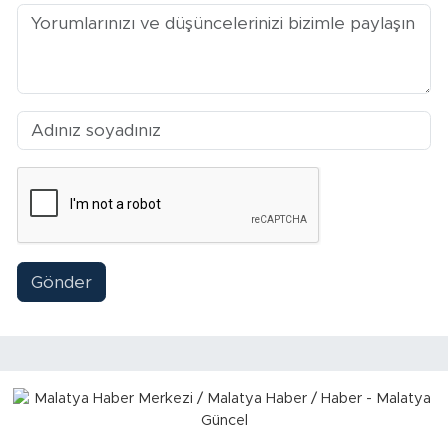
Arguvan
Battalgazi
Darende
Doğanşehir
Hekimhan
Gönder
Kale
Pütürge
Magazin