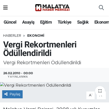
Elazığ
Güncel
Asayiş
Eğitim
Türkiye
Sağlık
Ekonom
Eğitim
HABERLER
EKONOMI
Vergi Rekortmenleri
Türkiye
Ödüllendirildi
Sağlık
Vergi Rekortmenleri Ödüllendirildi
Ekonomi
26.02.2010 - 00:00
YAYINLANMA
Güncel
Kültür
Paylaş
-
+
A
A
Teknoloji