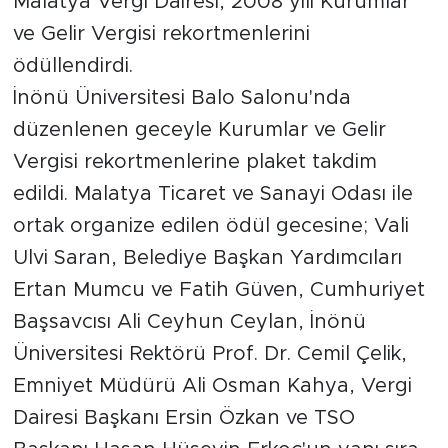
Malatya Vergi Dairesi, 2008 yılı Kurumlar
ve Gelir Vergisi rekortmenlerini
İş İlanları
ödüllendirdi.
Dünya
İnönü Üniversitesi Balo Salonu'nda
düzenlenen geceyle Kurumlar ve Gelir
Spor
Vergisi rekortmenlerine plaket takdim
Yazıhan
edildi. Malatya Ticaret ve Sanayi Odası ile
ortak organize edilen ödül gecesine; Vali
Kuluncak
Ulvi Saran, Belediye Başkan Yardımcıları
Ertan Mumcu ve Fatih Güven, Cumhuriyet
Yeşilyurt
Başsavcısı Ali Ceyhun Ceylan, İnönü
Akçadağ
Üniversitesi Rektörü Prof. Dr. Cemil Çelik,
Emniyet Müdürü Ali Osman Kahya, Vergi
Doğanyol
Dairesi Başkanı Ersin Özkan ve TSO
Arapgir