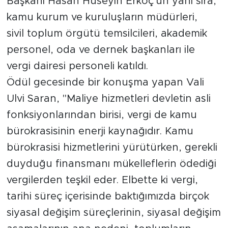
Başkanı Hasan Hüseyin Erkoç'un yanı sıra,
kamu kurum ve kuruluşların müdürleri,
Arguvan
sivil toplum örgütü temsilcileri, akademik
personel, oda ve dernek başkanları ile
Battalgazi
vergi dairesi personeli katıldı.
Darende
Ödül gecesinde bir konuşma yapan Vali
Ulvi Saran, "Maliye hizmetleri devletin asli
Doğanşehir
fonksiyonlarından birisi, vergi de kamu
Hekimhan
bürokrasisinin enerji kaynağıdır. Kamu
bürokrasisi hizmetlerini yürütürken, gerekli
Kale
duyduğu finansmanı mükelleflerin ödediği
vergilerden teşkil eder. Elbette ki vergi,
Pütürge
tarihi süreç içerisinde baktığımızda birçok
Magazin
siyasal değişim süreçlerinin, siyasal değişim