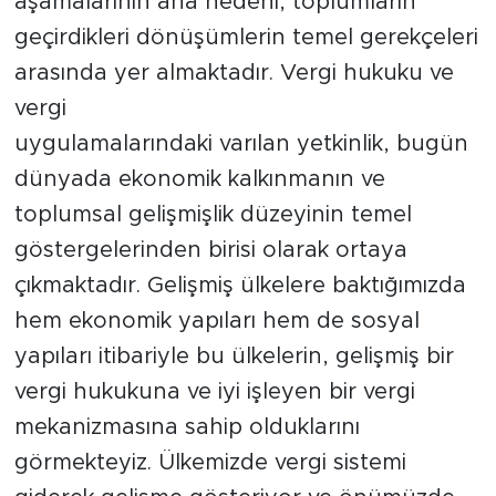
aşamalarının ana nedeni, toplumların
Sinema
geçirdikleri dönüşümlerin temel gerekçeleri
Asayiş
arasında yer almaktadır. Vergi hukuku ve
vergi
Siyaset
uygulamalarındaki varılan yetkinlik, bugün
Adıyaman
dünyada ekonomik kalkınmanın ve
toplumsal gelişmişlik düzeyinin temel
göstergelerinden birisi olarak ortaya
çıkmaktadır. Gelişmiş ülkelere baktığımızda
hem ekonomik yapıları hem de sosyal
yapıları itibariyle bu ülkelerin, gelişmiş bir
vergi hukukuna ve iyi işleyen bir vergi
mekanizmasına sahip olduklarını
görmekteyiz. Ülkemizde vergi sistemi