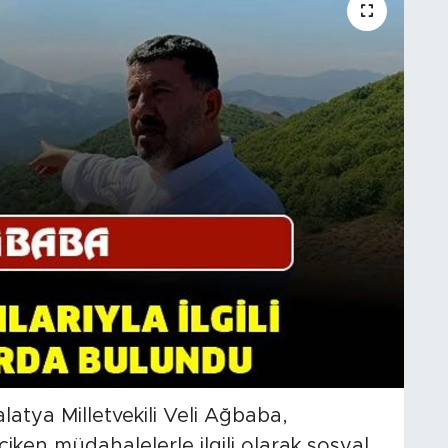
atya Milletvekili Veli Ağbaba,
iken müdahalelerle ilgili olarak sosyal