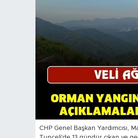
İş İlanları
Dünya
Spor
Yazıhan
Kuluncak
Yeşilyurt
Akçadağ
Doğanyol
CHP Genel Başkan Yardımcısı, Mal
Arapgir
Tunceli'de 13 gündür çıkan ve gec