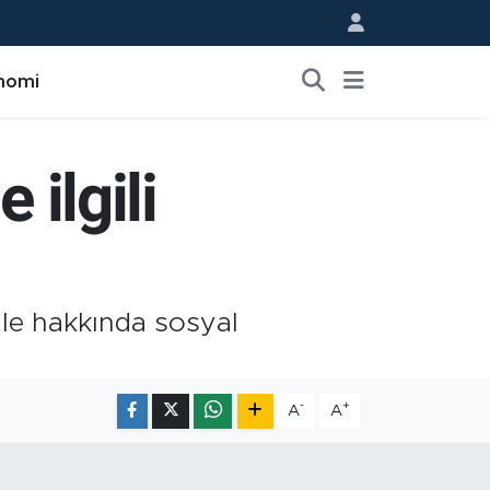
nomi
 ilgili
ale hakkında sosyal
-
+
A
A