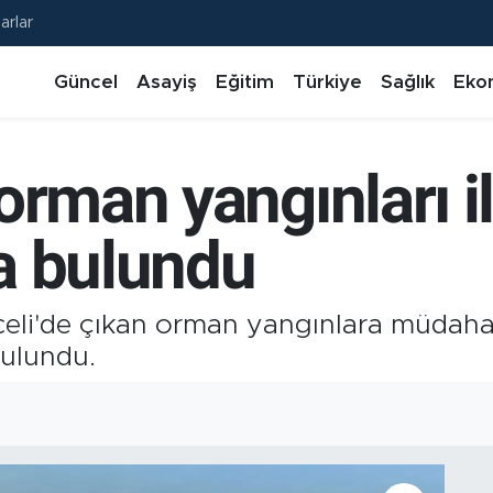
arlar
Güncel
Asayiş
Eğitim
Türkiye
Sağlık
Eko
rman yangınları ile
a bulundu
nceli'de çıkan orman yangınlara müdah
ulundu.