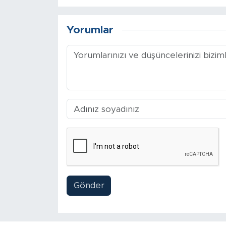
Sinema
Asayiş
Yorumlar
Siyaset
Adıyaman
Gönder