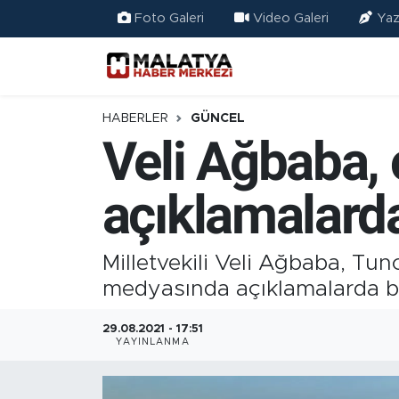
Foto Galeri
Video Galeri
Yaz
Elazığ
Eğitim
HABERLER
GÜNCEL
Veli Ağbaba, o
Türkiye
açıklamalard
Sağlık
Ekonomi
Milletvekili Veli Ağbaba, Tu
medyasında açıklamalarda b
Güncel
29.08.2021 - 17:51
Kültür
YAYINLANMA
Teknoloji