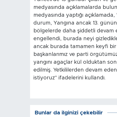
medyasında açıklamalarda bulund
Arguvan
medyasında yaptığı açıklamada, 
durum, Yangına ancak 13. gününd
Battalgazi
bölgelerde daha şiddetli devam e
engellendi, burada neyi gizledik
Darende
ancak burada tamamen keyfi bir yö
Doğanşehir
başkanlarımız ve parti örgütümü
yangını agaçlar kül olduktan so
Hekimhan
edilmiş. Yetkililerden devam eden
istiyoruz" ifadelerini kullandı.
Kale
Pütürge
Magazin
Bunlar da ilginizi çekebilir