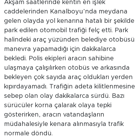
Akşam saatlerinde kentin en işlek
caddelerinden Kanalboyu’nda meydana
Arguvan
gelen olayda yol kenarına hatalı bir şekilde
park edilen otomobil trafiği felç etti. Park
Battalgazi
halindeki araç yüzünden belediye otobüsü
Darende
manevra yapamadığı için dakikalarca
bekledi. Polis ekipleri aracın sahibine
Doğanşehir
ulaşmaya çalışılırken otobüs ve arkasında
bekleyen çok sayıda araç oldukları yerden
Hekimhan
kıpırdayamadı. Trafiğin adeta kilitlenmesine
Kale
sebep olan olay dakikalarca sürdü. Bazı
sürücüler korna çalarak olaya tepki
Pütürge
gösterirken, aracın vatandaşların
müdahalesiyle kenara alınmasıyla trafik
Magazin
normale döndü.