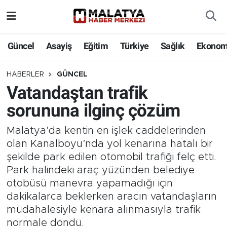
Elazığ
Güncel
Asayiş
Eğitim
Türkiye
Sağlık
Ekonom
Eğitim
HABERLER
GÜNCEL
Vatandaştan trafik
Türkiye
sorununa ilginç çözüm
Sağlık
Malatya’da kentin en işlek caddelerinden
Ekonomi
olan Kanalboyu’nda yol kenarına hatalı bir
şekilde park edilen otomobil trafiği felç etti.
Güncel
Park halindeki araç yüzünden belediye
otobüsü manevra yapamadığı için
Kültür
dakikalarca beklerken aracın vatandaşların
müdahalesiyle kenara alınmasıyla trafik
Teknoloji
normale döndü.