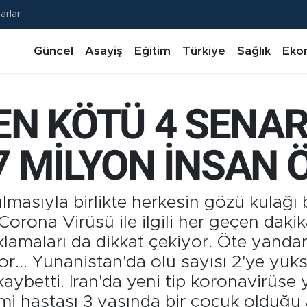
arlar
Güncel
Asayiş
Eğitim
Türkiye
Sağlık
Eko
N KÖTÜ 4 SENA
,7 MİLYON İNSAN 
asıyla birlikte herkesin gözü kulağı b
orona Virüsü ile ilgili her geçen dakik
ıklamaları da dikkat çekiyor. Öte yand
r... Yunanistan'da ölü sayısı 2'ye yükse
 kaybetti. İran'da yeni tip koronavirüs
 hastası 3 yaşında bir çocuk olduğu a