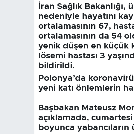
Sinema
İran Sağlık Bakanlığı, 
nedeniyle hayatını ka
Asayiş
ortalamasının 67, hast
Siyaset
ortalamasının da 54 ol
yenik düşen en küçük
Adıyaman
lösemi hastası 3 yaşın
bildirildi.
Polonya’da koronavir
yeni katı önlemlerin ha
Başbakan Mateusz Mora
açıklamada, cumartesi 
boyunca yabancıların ül