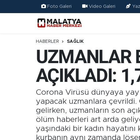
Foto Galeri
Video Galeri
Yaz
Elazığ
Eğitim
HABERLER
SAĞLIK
UZMANLAR E
Türkiye
AÇIKLADI: 1
Sağlık
Ekonomi
Corona Virüsü dünyaya yayılm
yapacak uzmanlara çevrildi. C
Güncel
gelirken, uzmanların son aç
ölüm haberleri art arda geliyo
Kültür
yaşındaki bir kadın hayatını
Teknoloji
kurbanın aynı zamanda lösemi