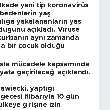
ülkede yeni tip koronavirüs
ybedenlerin yaş
alığa yakalananların yaş
duğunu açıkladı. Virüse
 kurbanın aynı zamanda
da bir çocuk olduğu
üsle mücadele kapsamında
yata geçirileceği açıklandı.
wiecki, yaptığı
gecesi itibarıyla 10 gün
keye girişine izin