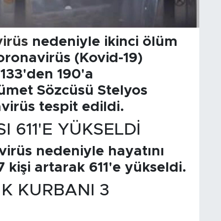
irüs
nedeniyle ikinci ölüm
koronavirüs (Kovid-19)
 133'den 190'a
kümet Sözcüsü Stelyos
irüs tespit edildi.
I 611'E YÜKSELDİ
virüs nedeniyle hayatını
 kişi artarak 611'e yükseldi.
K KURBANI 3