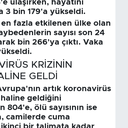
e ulaşırken, hayatını
 3 bin 179'a yükseldi.
en fazla etkilenen ülke olan
kaybedenlerin sayısı son 24
arak bin 266'ya çıktı. Vaka
yükseldi.
İRÜS KRİZİNİN
ALİNE GELDİ
vrupa'nın artık koronavirüs
haline geldiğini
 804'e, ölü sayısının ise
da, camilerde cuma
ikinci bir talimata kadar