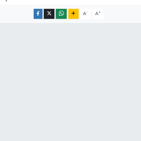
-
+
A
A