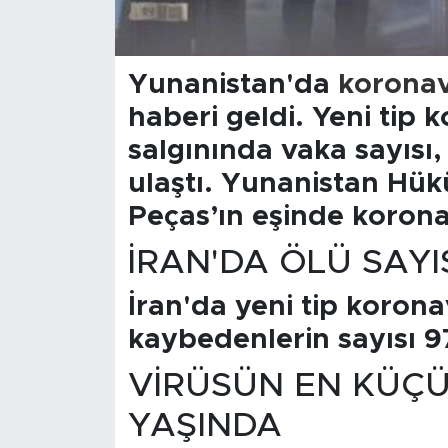
Arguvan
Yunanistan'da
koronav
Battalgazi
haberi geldi. Yeni tip 
salgınında vaka sayısı,
Darende
ulaştı. Yunanistan Hü
Doğanşehir
Peças’ın eşinde koronav
Hekimhan
İRAN'DA ÖLÜ SAYIS
Kale
İran'da yeni tip korona
kaybedenlerin sayısı 97
Pütürge
VİRÜSÜN EN KÜÇÜ
Magazin
YAŞINDA