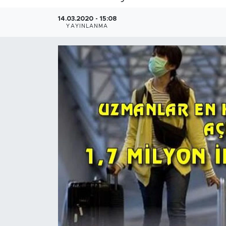
İş İlanları
14.03.2020 - 15:08
YAYINLANMA
Dünya
Spor
Yazıhan
Kuluncak
Yeşilyurt
Akçadağ
Doğanyol
Arapgir