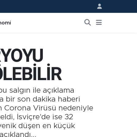
nomi
RYOYU
ÖLEBİLİR
u salgın ile açıklama
a bir son dakika haberi
an Corona Virüsü nedeniyle
ldi, İsviçre'de ise 32
e yenik düşen en küçük
çıklandı...