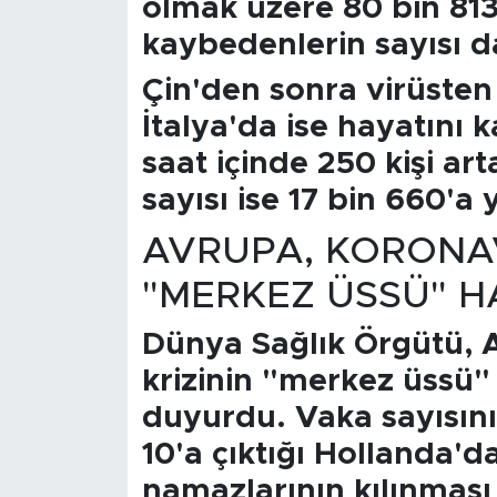
olmak üzere 80 bin 813'
kaybedenlerin sayısı da
Çin'den sonra virüsten 
İtalya'da ise hayatını 
saat içinde 250 kişi art
sayısı ise 17 bin 660'a 
AVRUPA, KORONAV
"MERKEZ ÜSSÜ" H
Dünya Sağlık Örgütü, A
krizinin "merkez üssü" 
duyurdu. Vaka sayısının
10'a çıktığı Hollanda'
namazlarının kılınması 