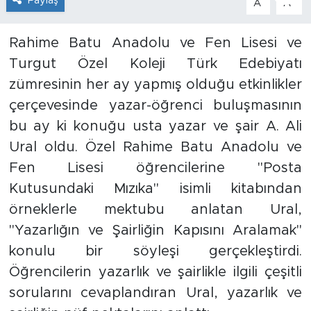
Paylaş
A
A
İş İlanları
Rahime Batu Anadolu ve Fen Lisesi ve
Dünya
Turgut Özel Koleji Türk Edebiyatı
zümresinin her ay yapmış olduğu etkinlikler
Spor
çerçevesinde yazar-öğrenci buluşmasının
bu ay ki konuğu usta yazar ve şair A. Ali
Yazıhan
Ural oldu. Özel Rahime Batu Anadolu ve
Kuluncak
Fen Lisesi öğrencilerine "Posta
Kutusundaki Mızıka" isimli kitabından
Yeşilyurt
örneklerle mektubu anlatan Ural,
"Yazarlığın ve Şairliğin Kapısını Aralamak"
Akçadağ
konulu bir söyleşi gerçekleştirdi.
Öğrencilerin yazarlık ve şairlikle ilgili çeşitli
Doğanyol
sorularını cevaplandıran Ural, yazarlık ve
Arapgir