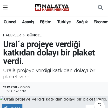
Elazığ
Güncel
Asayiş
Eğitim
Türkiye
Sağlık
Ekonom
Eğitim
HABERLER
GÜNCEL
Ural´a projeye verdiği
Türkiye
katkıdan dolayı bir plaket
Sağlık
verdi.
Ekonomi
Ural´a projeye verdiği katkıdan dolayı bir
plaket verdi.
Güncel
13.12.2011 - 00:00
YAYINLANMA
Kültür
Teknoloji
-
+