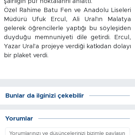
şairliğin püf noktalarını anlattı.
Özel Rahime Batu Fen ve Anadolu Liseleri
Arguvan
Müdürü Ufuk Ercul, Ali Ural'ın Malatya
gelerek öğrencilerle yaptığı bu söyleşiden
Battalgazi
duyduğu memnuniyeti dile getirdi. Ercul,
Darende
Yazar Ural'a projeye verdiği katkıdan dolayı
bir plaket verdi.
Doğanşehir
Hekimhan
Kale
Bunlar da ilginizi çekebilir
Pütürge
Yorumlar
Magazin