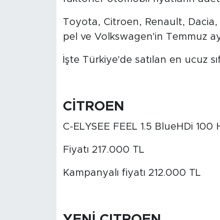
Toyota, Citroen, Renault, Dacia,
Arguvan
pel ve Volkswagen'in Temmuz ayı f
Battalgazi
İşte Türkiye'de satılan en ucuz sı
Darende
Doğanşehir
CİTROEN
Hekimhan
C-ELYSEE FEEL 1.5 BlueHDi 100 H
Kale
Fiyatı 217.000 TL
Kampanyalı fiyatı 212.000 TL
Pütürge
Magazin
YENİ CITROEN