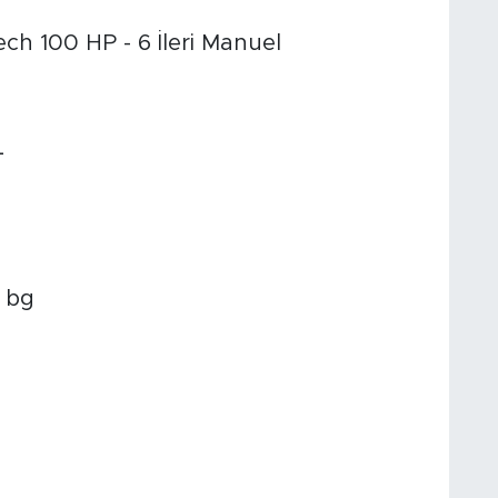
ch 100 HP - 6 İleri Manuel
L
5 bg