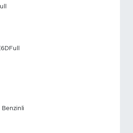
ull
E6DFull
Benzinli