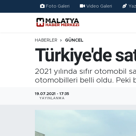
Foto Galeri
Video Galeri
Yaz
Elazığ
Eğitim
HABERLER
GÜNCEL
Türkiye'de sat
Türkiye
Sağlık
2021 yılında sıfır otomobil s
otomobilleri belli oldu. Pek
Ekonomi
19.07.2021 - 17:35
YAYINLANMA
Güncel
Kültür
Teknoloji