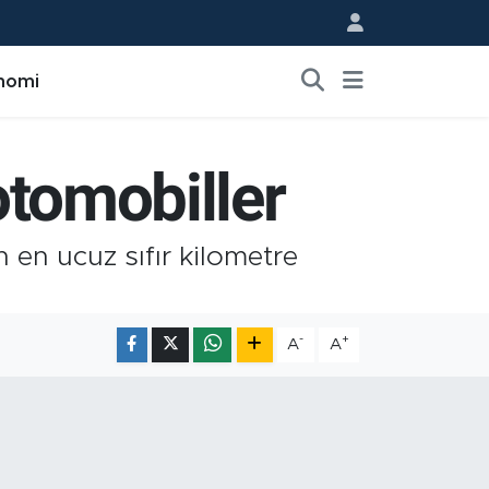
nomi
 otomobiller
n en ucuz sıfır kilometre
-
+
A
A