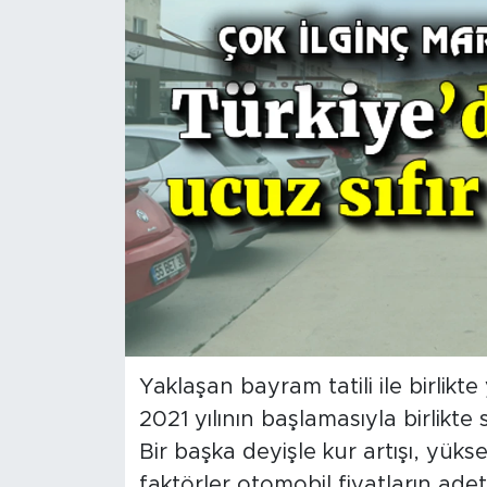
İş İlanları
Dünya
Spor
Yazıhan
Kuluncak
Yeşilyurt
Akçadağ
Yaklaşan bayram tatili ile birlikte 
2021 yılının başlamasıyla birlikte s
Doğanyol
Bir başka deyişle kur artışı, yükse
Arapgir
faktörler otomobil fiyatların ade