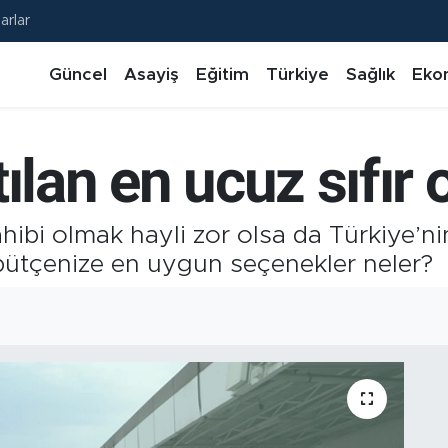
arlar
Güncel
Asayiş
Eğitim
Türkiye
Sağlık
Eko
ılan en ucuz sıfır
ahibi olmak hayli zor olsa da Türkiye’ni
i bütçenize en uygun seçenekler neler?