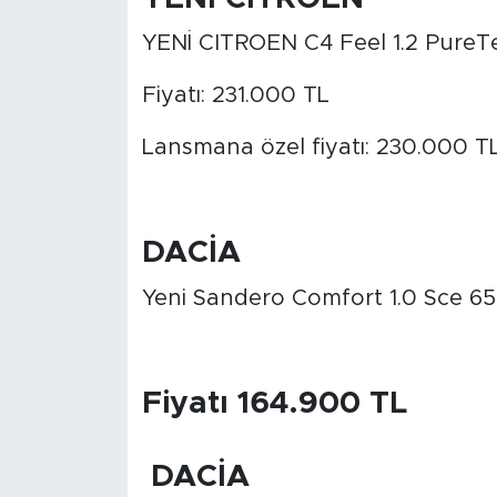
Sinema
YENİ CITROEN C4 Feel 1.2 PureTe
Asayiş
Fiyatı: 231.000 TL
Siyaset
Lansmana özel fiyatı: 230.000 T
Adıyaman
DACİA
Yeni Sandero Comfort 1.0 Sce 6
Fiyatı 164.900 TL
DACİA