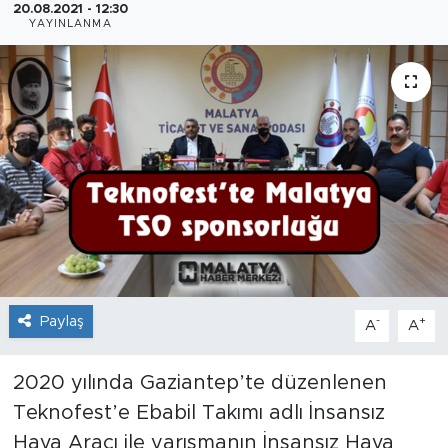
20.08.2021 - 12:30
YAYINLANMA
İş İlanları
Dünya
Spor
Yazıhan
Kuluncak
Yeşilyurt
Paylaş
-
+
A
A
Akçadağ
2020 yılında Gaziantep’te düzenlenen
Doğanyol
Teknofest’e Ebabil Takımı adlı İnsansız
Hava Aracı ile yarışmanın İnsansız Hava
Arapgir