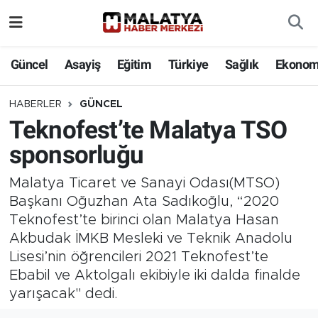
Elazığ
Güncel
Asayiş
Eğitim
Türkiye
Sağlık
Ekonom
Eğitim
HABERLER
GÜNCEL
Teknofest’te Malatya TSO
Türkiye
sponsorluğu
Sağlık
Malatya Ticaret ve Sanayi Odası(MTSO)
Ekonomi
Başkanı Oğuzhan Ata Sadıkoğlu, “2020
Teknofest’te birinci olan Malatya Hasan
Güncel
Akbudak İMKB Mesleki ve Teknik Anadolu
Lisesi’nin öğrencileri 2021 Teknofest’te
Kültür
Ebabil ve Aktolgalı ekibiyle iki dalda finalde
yarışacak" dedi.
Teknoloji