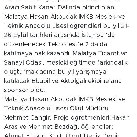
Aracı Sabit Kanat Dalında birinci olan
Arguvan
Malatya Hasan Akbudak İMKB Mesleki ve
Teknik Anadolu Lisesi öğrencileri bu yıl 21-
Battalgazi
26 Eylül tarihleri arasında İstanbul’da
düzenlenecek Teknofest’e 2 dalda
Darende
katılmaya hak kazandı. Malatya Ticaret ve
Doğanşehir
Sanayi Odası, mesleki eğitimde farkındalık
oluşturmak adına bu yıl yarışmaya
Hekimhan
katılacak Ebabil ve Aktolgalı ekibine ana
sponsor oldu.
Kale
Malatya Hasan Akbudak İMKB Mesleki ve
Pütürge
Teknik Anadolu Lisesi Okul Müdürü
Mehmet Cangir, Proje öğretmenleri Hakan
Magazin
Aras ve Mehmet Bozdağ, öğrenciler;
Ahmet Furkan Kurt, Umut Deniz Demir,