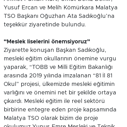
Sinema
Yusuf Ercan ve Melih Kömürkara Malatya
TSO Başkanı Oğuzhan Ata Sadıkoğlu’na
Asayiş
teşekkür ziyaretinde bulundu.
Siyaset
“Meslek liselerini önemsiyoruz”
Adıyaman
Ziyarette konuşan Başkan Sadıkoğlu,
mesleki eğitim okullarının önemine vurgu
yaparak, “TOBB ve Milli Eğitim Bakanlığı
arasında 2019 yılında imzalanan “81 İl 81
Okul” projesi, ülkemizde mesleki eğitimin
varlığını ve önemini net bir şekilde ortaya
çıkardı. Mesleki eğitim ile reel sektörü
birbirine entegre eden proje kapsamında
Malatya TSO olarak bizim de proje
okulumuz Yunus Emre Mesleki ve Teknik