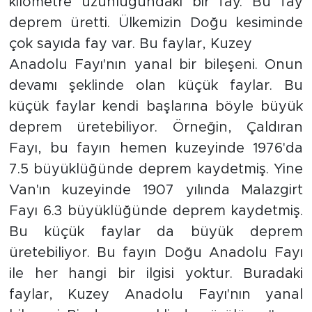
kilometre uzunluğundaki bir fay. Bu fay
deprem üretti. Ülkemizin Doğu kesiminde
Arguvan
çok sayıda fay var. Bu faylar, Kuzey
Anadolu Fayı'nın yanal bir bileşeni. Onun
Battalgazi
devamı şeklinde olan küçük faylar. Bu
Darende
küçük faylar kendi başlarına böyle büyük
deprem üretebiliyor. Örneğin, Çaldıran
Doğanşehir
Fayı, bu fayın hemen kuzeyinde 1976'da
7.5 büyüklüğünde deprem kaydetmiş. Yine
Hekimhan
Van'ın kuzeyinde 1907 yılında Malazgirt
Fayı 6.3 büyüklüğünde deprem kaydetmiş.
Kale
Bu küçük faylar da büyük deprem
Pütürge
üretebiliyor. Bu fayın Doğu Anadolu Fayı
ile her hangi bir ilgisi yoktur. Buradaki
Magazin
faylar, Kuzey Anadolu Fayı'nın yanal