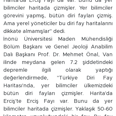
Harita'da Erciş Fayı da var. Bunu da yer
bilimciler haritada çizmişler. Yer bilimciler
İş İlanları
görevini yapmış, bütün diri fayları çizmiş.
Dünya
Ama yerel yöneticiler bu diri fay haritalarını
dikkate almamışlar" dedi.
Spor
İnönü Üniversitesi Maden Mühendisliği
Bölüm Başkanı ve Genel Jeoloji Anabilim
Yazıhan
Dalı Başkanı Prof. Dr. Mehmet Önal, Van
ilinde meydana gelen 7.2 şiddetindeki
Kuluncak
depremle ilgili olarak yaptığı
Yeşilyurt
değerlendirmede, "Türkiye Diri Fay
Haritası'nda, yer bilimciler ülkemizdeki
Akçadağ
bütün diri fayları çizmişler. Harita'da
Erciş'te Erciş Fayı var. Bunu da yer
Doğanyol
bilimciler haritada çizmişler. Yaklaşık 50-60
Arapgir