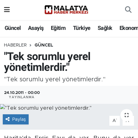
Elazığ
Güncel
Asayiş
Eğitim
Türkiye
Sağlık
Ekonom
Eğitim
HABERLER
GÜNCEL
"Tek sorumlu yerel
Türkiye
yönetimlerdir."
Sağlık
"Tek sorumlu yerel yönetimlerdir."
Ekonomi
24.10.2011 - 00:00
YAYINLANMA
Güncel
Kültür
Paylaş
-
+
A
A
Teknoloji