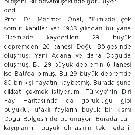
bileşeni. Bir devamı şeklinde görülüyor"
Sinema
dedi.
Asayiş
Prof. Dr. Mehmet Önal, "Elimizde çok
somut kanıtlar var. 1903 yılından bu yana
Siyaset
ülkemizde kaydedilen 29 büyük
depremden 26 tanesi Doğu Bölgesi'nde
Adıyaman
oluşmuş. Yani Adana ve daha Doğu'da
oluşmuş. Bu 29 büyük depremin 6 tanesi
ise Batı'da olmuş. Bu 29 büyük depremde
80 bin kişi hayatını kaybetmiş. Burada şuna
dikkat çekmek istiyorum, Türkiye'nin Diri
Fay Haritası'nda da görüldüğü gibi
büyüklü, ufaklı fayların büyük bir kısmı
Doğu Bölgesi'nde bulunuyor. Burada can
kayıplarının büyük olmasının tek nedeni,