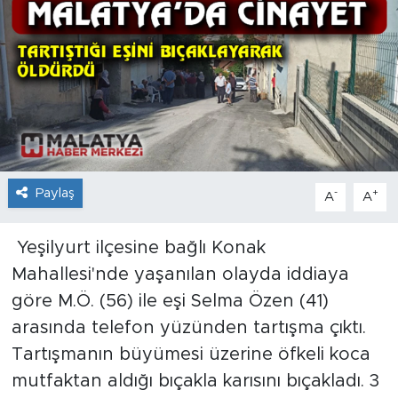
İş İlanları
Dünya
Spor
Yazıhan
Paylaş
-
+
A
A
Kuluncak
Yeşilyurt ilçesine bağlı Konak
Yeşilyurt
Mahallesi'nde yaşanılan olayda iddiaya
göre M.Ö. (56) ile eşi Selma Özen (41)
Akçadağ
arasında telefon yüzünden tartışma çıktı.
Doğanyol
Tartışmanın büyümesi üzerine öfkeli koca
mutfaktan aldığı bıçakla karısını bıçakladı. 3
Arapgir