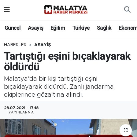
Elazığ
Güncel
Asayiş
Eğitim
Türkiye
Sağlık
Ekonom
Eğitim
HABERLER
ASAYIŞ
Tartıştığı eşini bıçaklayarak
Türkiye
öldürdü
Sağlık
Malatya’da bir kişi tartıştığı eşini
Ekonomi
bıçaklayarak öldürdü. Zanlı jandarma
ekiplerince gözaltına alındı.
Güncel
28.07.2021 - 17:18
YAYINLANMA
Kültür
Teknoloji