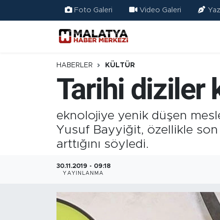
Foto Galeri
Video Galeri
Yaz
Elazığ
Eğitim
HABERLER
KÜLTÜR
Tarihi diziler k
Türkiye
Sağlık
eknolojiye yenik düşen meslek
Yusuf Bayyiğit, özellikle son d
Ekonomi
arttığını söyledi.
Güncel
30.11.2019 - 09:18
YAYINLANMA
Kültür
Teknoloji