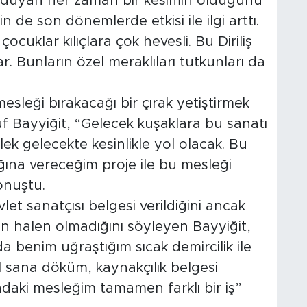
lgi duyan her zaman bir kesimin olduğunu
in de son dönemlerde etkisi ile ilgi arttı.
ocuklar kılıçlara çok hevesli. Bu Diriliş
ar. Bunların özel meraklıları tutkunları da
esleği bırakacağı bir çırak yetiştirmek
 Bayyiğit, “Gelecek kuşaklara bu sanatı
ek gelecekte kesinlikle yol olacak. Bu
ına vereceğim proje ile bu mesleği
onuştu.
et sanatçısı belgesi verildiğini ancak
nin halen olmadığını söyleyen Bayyiğit,
 benim uğraştığım sıcak demircilik ile
Gel sana döküm, kaynakçılık belgesi
daki mesleğim tamamen farklı bir iş”