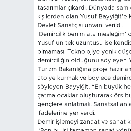
tasarımlar çıkardı. Dünyada sam ç
Arguvan
kişilerden olan Yusuf Bayyiğit’e
Devlet Sanatçısı unvanı verildi.
Battalgazi
‘Demircilik benim ata mesleğim’ di
Yusuf’un tek üzüntüsü ise kendis
Darende
olmaması. Teknolojiye yenik düş
Doğanşehir
demirciliğin olduğunu söyleyen 
Turizm Bakanlığına proje hazırlama
Hekimhan
atölye kurmak ve böylece demircili
söyleyen Bayyiğit, “En büyük he
Kale
çatma ocaklar oluşturarak örs bulup
Pütürge
gençlere anlatmak. Sanatsal an
ifadelerine yer verdi.
Magazin
Demir işlemeyi zanaat ve sanat ka
“Ben bu işi tamamen sanat yönün