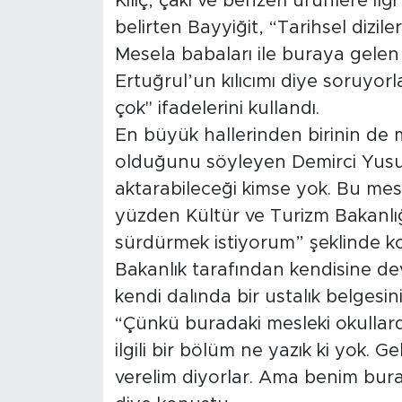
Kılıç, çakı ve benzeri ürünlere i
belirten Bayyiğit, “Tarihsel diziler
Mesela babaları ile buraya gelen ç
Ertuğrul’un kılıcımı diye soruyorl
çok" ifadelerini kullandı.
En büyük hallerinden birinin de m
olduğunu söyleyen Demirci Yusuf
aktarabileceği kimse yok. Bu mesl
yüzden Kültür ve Turizm Bakanlığ
sürdürmek istiyorum” şeklinde k
Bakanlık tarafından kendisine devl
kendi dalında bir ustalık belgesi
“Çünkü buradaki mesleki okullarda
ilgili bir bölüm ne yazık ki yok. 
verelim diyorlar. Ama benim bura