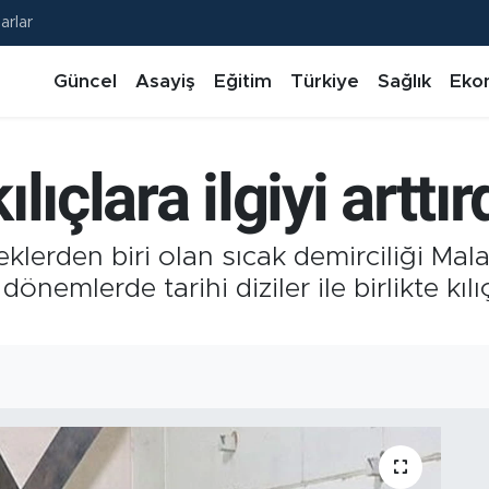
arlar
Güncel
Asayiş
Eğitim
Türkiye
Sağlık
Eko
ılıçlara ilgiyi arttır
lerden biri olan sıcak demirciliği Mala
önemlerde tarihi diziler ile birlikte kılı