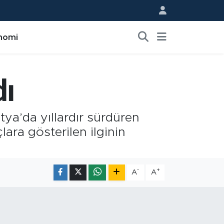
nomi
dı
tya’da yıllardır sürdüren
çlara gösterilen ilginin
-
+
A
A