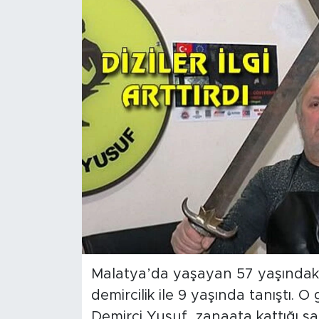
İş İlanları
Dünya
Spor
Yazıhan
Kuluncak
Yeşilyurt
Akçadağ
Malatya’da yaşayan 57 yaşındaki 
Doğanyol
demircilik ile 9 yaşında tanıştı
Arapgir
Demirci Yusuf, zanaata kattığı sa