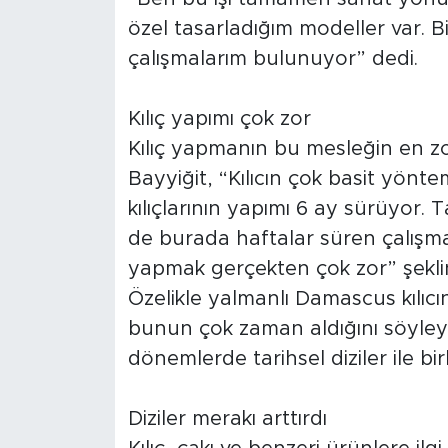
Sinema
özel tasarladığım modeller var. 
Asayiş
çalışmalarım bulunuyor” dedi.
Siyaset
Kılıç yapımı çok zor
Kılıç yapmanın bu mesleğin en zo
Adıyaman
Bayyiğit, “Kılıcın çok basit yönt
kılıçlarının yapımı 6 ay sürüyor.
de burada haftalar süren çalışmalar
yapmak gerçekten çok zor” şekli
Özelikle yalmanlı Damascus kılıcı
bunun çok zaman aldığını söyleye
dönemlerde tarihsel diziler ile birli
Diziler merakı arttırdı