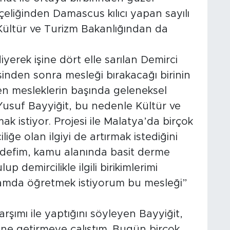
eliğinden Damascus kılıcı yapan sayılı
 Kültür ve Turizm Bakanlığından da
yerek işine dört elle sarılan Demirci
inden sonra mesleği bırakacağı birinin
en mesleklerin başında geleneksel
Yusuf Bayyiğit, bu nedenle Kültür ve
k istiyor. Projesi ile Malatya’da birçok
ğe olan ilgiyi de artırmak istediğini
defim, kamu alanında basit derme
 demircilikle ilgili birikimlerimi
lamda öğretmek istiyorum bu mesleği”
rşımı ile yaptığını söyleyen Bayyiğit,
e getirmeye çalıştım. Bugün birçok