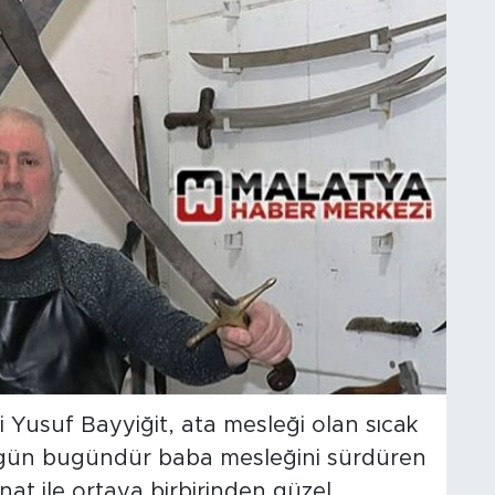
Yusuf Bayyiğit, ata mesleği olan sıcak
. O gün bugündür baba mesleğini sürdüren
nat ile ortaya birbirinden güzel