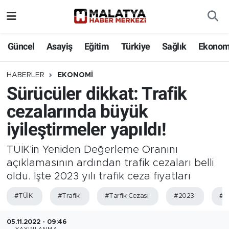
Elazığ
Güncel
Asayiş
Eğitim
Türkiye
Sağlık
Ekonom
Eğitim
HABERLER
EKONOMI
Sürücüler dikkat: Trafik
Türkiye
cezalarında büyük
Sağlık
iyileştirmeler yapıldı!
Ekonomi
TÜİK'in Yeniden Değerleme Oranını
açıklamasının ardından trafik cezaları belli
Güncel
oldu. İşte 2023 yılı trafik ceza fiyatları
Kültür
#TÜİK
#Trafik
#Tarfik Cezası
#2023
#Y
Teknoloji
05.11.2022 - 09:46