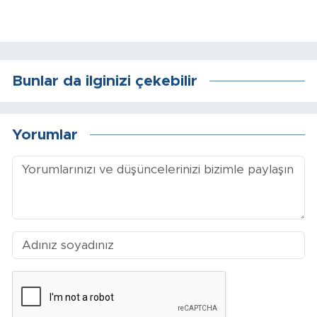
Sinema
Asayiş
Siyaset
Bunlar da ilginizi çekebilir
Adıyaman
Yorumlar