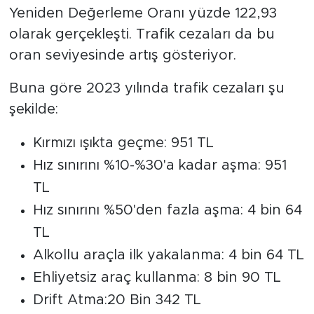
Yeniden Değerleme Oranı yüzde 122,93
Arguvan
olarak gerçekleşti. Trafik cezaları da bu
oran seviyesinde artış gösteriyor.
Battalgazi
Buna göre 2023 yılında trafik cezaları şu
Darende
şekilde:
Doğanşehir
Kırmızı ışıkta geçme: 951 TL
Hız sınırını %10-%30'a kadar aşma: 951
Hekimhan
TL
Hız sınırını %50'den fazla aşma: 4 bin 64
Kale
TL
Pütürge
Alkollu araçla ilk yakalanma: 4 bin 64 TL
Ehliyetsiz araç kullanma: 8 bin 90 TL
Magazin
Drift Atma:20 Bin 342 TL