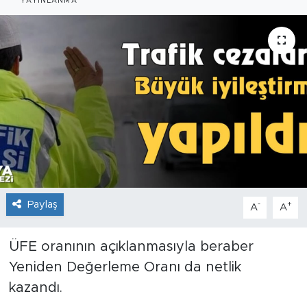
YAYINLANMA
İş İlanları
Dünya
Spor
Yazıhan
Kuluncak
Yeşilyurt
Paylaş
-
+
A
A
Akçadağ
ÜFE oranının açıklanmasıyla beraber
Yeniden Değerleme Oranı da netlik
Doğanyol
kazandı.
Arapgir