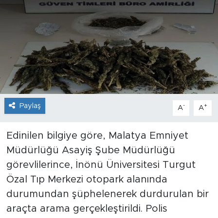
İş İlanları
Dünya
Spor
Yazıhan
Paylaş
-
+
A
A
Kuluncak
Edinilen bilgiye göre, Malatya Emniyet
Yeşilyurt
Müdürlüğü Asayiş Şube Müdürlüğü
görevlilerince, İnönü Üniversitesi Turgut
Akçadağ
Özal Tıp Merkezi otopark alanında
Doğanyol
durumundan şüphelenerek durdurulan bir
araçta arama gerçekleştirildi. Polis
Arapgir