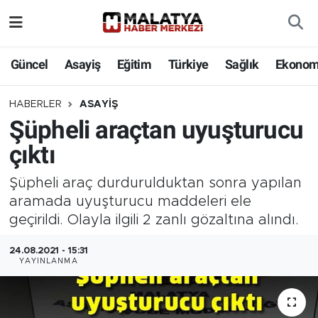
Elazığ
Güncel
Asayiş
Eğitim
Türkiye
Sağlık
Ekonom
Eğitim
HABERLER
ASAYIŞ
Şüpheli araçtan uyuşturucu
Türkiye
çıktı
Sağlık
Şüpheli araç durdurulduktan sonra yapılan
Ekonomi
aramada uyuşturucu maddeleri ele
geçirildi. Olayla ilgili 2 zanlı gözaltına alındı.
Güncel
24.08.2021 - 15:31
YAYINLANMA
Kültür
Teknoloji