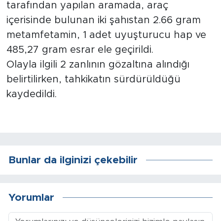
tarafından yapılan aramada, araç
içerisinde bulunan iki şahıstan 2.66 gram
Arguvan
metamfetamin, 1 adet uyuşturucu hap ve
Battalgazi
485,27 gram esrar ele geçirildi.
Olayla ilgili 2 zanlının gözaltına alındığı
Darende
belirtilirken, tahkikatın sürdürüldüğü
kaydedildi.
Doğanşehir
Hekimhan
Kale
Bunlar da ilginizi çekebilir
Pütürge
Yorumlar
Magazin