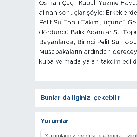
Osman Çağlı Kapalı Yüzme Havuz
İş İlanları
alınan sonuçlar şöyle: Erkeklerde
Pelit Su Topu Takımı, üçüncü Gen
Dünya
dördüncü Balık Adamlar Su Topu 
Bayanlarda, Birinci Pelit Su Top
Spor
Müsabakaların ardından dereceye
Yazıhan
kupa ve madalyaları takdim edildi
Kuluncak
Yeşilyurt
Bunlar da ilginizi çekebilir
Akçadağ
Doğanyol
Yorumlar
Arapgir