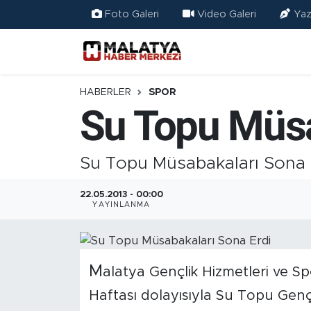
Foto Galeri
Video Galeri
Yaz
Elazığ
Eğitim
HABERLER
SPOR
Su Topu Müsa
Türkiye
Sağlık
Su Topu Müsabakaları Sona 
Ekonomi
22.05.2013 - 00:00
YAYINLANMA
Güncel
Kültür
M
alatya Gençlik Hizmetleri ve S
Haftası dolayısıyla Su Topu Gençl
Teknoloji