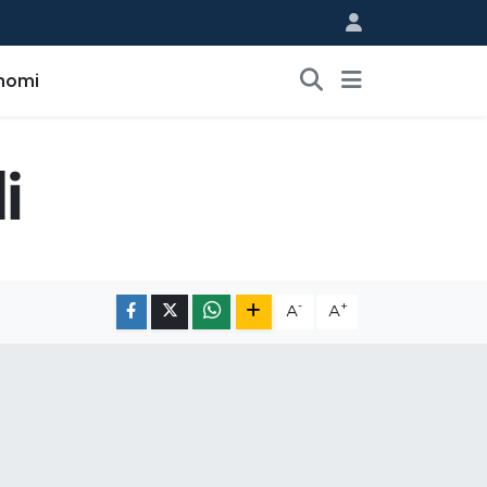
nomi
i
-
+
A
A