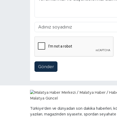
Arguvan
Battalgazi
Darende
Doğanşehir
Hekimhan
Gönder
Kale
Pütürge
Magazin
Türkiye'den ve dünyadan son dakika haberleri, k
yazıları, magazinden siyasete, spordan seyahate