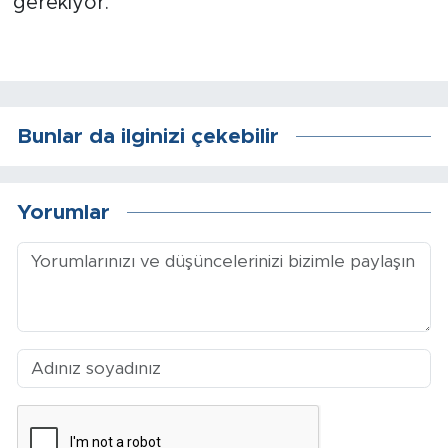
gerekiyor.
Arguvan
Battalgazi
Bunlar da ilginizi çekebilir
Darende
Doğanşehir
Yorumlar
Hekimhan
Kale
Pütürge
Magazin