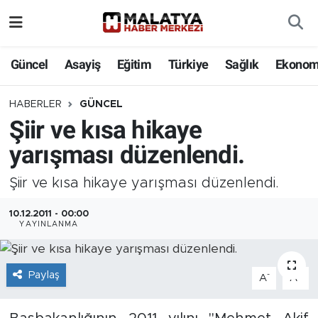
Elazığ
Güncel
Asayiş
Eğitim
Türkiye
Sağlık
Ekonom
Eğitim
HABERLER
GÜNCEL
Şiir ve kısa hikaye
Türkiye
yarışması düzenlendi.
Sağlık
Şiir ve kısa hikaye yarışması düzenlendi.
Ekonomi
10.12.2011 - 00:00
YAYINLANMA
Güncel
Kültür
Paylaş
-
+
A
A
Teknoloji