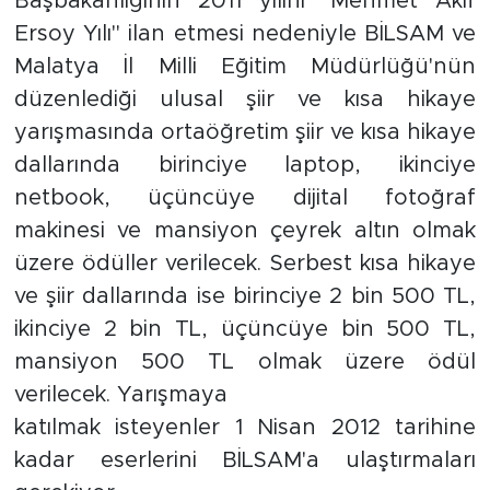
Başbakanlığının 2011 yılını "Mehmet Akif
Ersoy Yılı" ilan etmesi nedeniyle BİLSAM ve
İş İlanları
Malatya İl Milli Eğitim Müdürlüğü'nün
Dünya
düzenlediği ulusal şiir ve kısa hikaye
yarışmasında ortaöğretim şiir ve kısa hikaye
Spor
dallarında birinciye laptop, ikinciye
netbook, üçüncüye dijital fotoğraf
Yazıhan
makinesi ve mansiyon çeyrek altın olmak
üzere ödüller verilecek. Serbest kısa hikaye
Kuluncak
ve şiir dallarında ise birinciye 2 bin 500 TL,
Yeşilyurt
ikinciye 2 bin TL, üçüncüye bin 500 TL,
mansiyon 500 TL olmak üzere ödül
Akçadağ
verilecek. Yarışmaya
katılmak isteyenler 1 Nisan 2012 tarihine
Doğanyol
kadar eserlerini BİLSAM'a ulaştırmaları
Arapgir