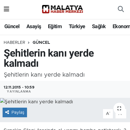
Elazığ
Güncel
Asayiş
Eğitim
Türkiye
Sağlık
Ekonom
Eğitim
HABERLER
GÜNCEL
Şehitlerin kanı yerde
Türkiye
kalmadı
Sağlık
Şehitlerin kanı yerde kalmadı
Ekonomi
12.11.2015 - 10:59
YAYINLANMA
Güncel
Kültür
Paylaş
-
+
A
A
Teknoloji