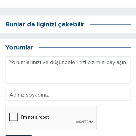
Arguvan
Bunlar da ilginizi çekebilir
Battalgazi
Darende
Yorumlar
Doğanşehir
Hekimhan
Kale
Pütürge
Magazin