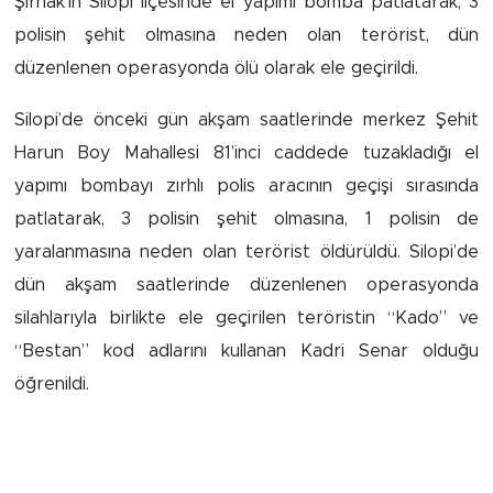
Şırnak’ın Silopi ilçesinde el yapımı bomba patlatarak, 3
polisin şehit olmasına neden olan terörist, dün
İş İlanları
düzenlenen operasyonda ölü olarak ele geçirildi.
Dünya
Silopi’de önceki gün akşam saatlerinde merkez Şehit
Spor
Harun Boy Mahallesi 81’inci caddede tuzakladığı el
yapımı bombayı zırhlı polis aracının geçişi sırasında
Yazıhan
patlatarak, 3 polisin şehit olmasına, 1 polisin de
yaralanmasına neden olan terörist öldürüldü. Silopi’de
Kuluncak
dün akşam saatlerinde düzenlenen operasyonda
silahlarıyla birlikte ele geçirilen teröristin “Kado” ve
Yeşilyurt
“Bestan” kod adlarını kullanan Kadri Senar olduğu
Akçadağ
öğrenildi.
Doğanyol
Arapgir