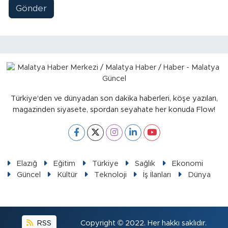
Sinema
Gönder
Asayiş
Siyaset
Adıyaman
Türkiye'den ve dünyadan son dakika haberleri, köşe yazıları,
magazinden siyasete, spordan seyahate her konuda Flow!
Elazığ
Eğitim
Türkiye
Sağlık
Ekonomi
Güncel
Kültür
Teknoloji
İş İlanları
Dünya
RSS
Copyright © 2022. Her hakkı saklıdır.