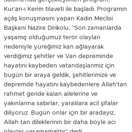
Kur'an-ı Kerim tilaveti ile başladı. Programın
İş İlanları
açılış konuşmasını yapan Kadın Meclisi
Dünya
Başkanı Nazire Dirikolu, "Son zamanlarda
yaşamış olduğumuz terör olayları
Spor
nedeniyle yüreğimiz kan ağlayarak
Yazıhan
verdiğimiz şehitler ve Van depreminde
hayatını kaybeden vatandaşlarımız için
Kuluncak
bugün bir araya geldik, şehitlerimize ve
depremde hayatını kaybedenlere Allah'tan
Yeşilyurt
rahmet geride kalan ailelerine ve
Akçadağ
yakınlarına sabırlar, yaralılara acil şifalar
diliyoruz. Bugün onlar için bir aradayız,
Doğanyol
Allah tan dileklerinin bir daha böyle acı
Arapgir
olaylar yaşamamaktır" dedi.