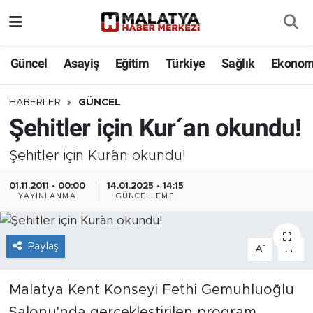
Elazığ
Güncel
Asayiş
Eğitim
Türkiye
Sağlık
Ekonom
Eğitim
HABERLER
GÜNCEL
Şehitler için Kur´an okundu!
Türkiye
Şehitler için Kur´an okundu!
Sağlık
01.11.2011 - 00:00
14.01.2025 - 14:15
Ekonomi
YAYINLANMA
GÜNCELLEME
Güncel
Paylaş
-
+
A
A
Kültür
Malatya Kent Konseyi Fethi Gemuhluoğlu
Teknoloji
Salonu'nda gerçekleştirilen program,