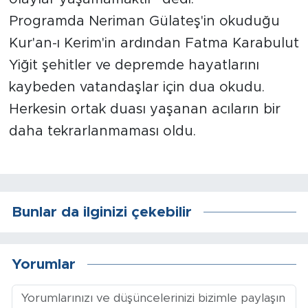
Programda Neriman Gülateş'in okuduğu
Arguvan
Kur'an-ı Kerim'in ardından Fatma Karabulut
Yiğit şehitler ve depremde hayatlarını
Battalgazi
kaybeden vatandaşlar için dua okudu.
Darende
Herkesin ortak duası yaşanan acıların bir
daha tekrarlanmaması oldu.
Doğanşehir
Hekimhan
Kale
Bunlar da ilginizi çekebilir
Pütürge
Yorumlar
Magazin