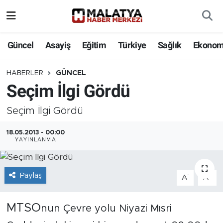
Elazığ
Güncel
Asayiş
Eğitim
Türkiye
Sağlık
Ekonom
Eğitim
HABERLER
GÜNCEL
Seçim İlgi Gördü
Türkiye
Seçim İlgi Gördü
Sağlık
18.05.2013 - 00:00
Ekonomi
YAYINLANMA
Güncel
Paylaş
-
+
A
A
Kültür
MTSO
nun Çevre yolu Niyazi Mısri
Teknoloji