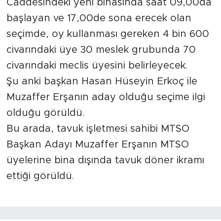
Caddesindeki yeni binasında saat 09,00da
başlayan ve 17,00de sona erecek olan
İş İlanları
seçimde, oy kullanması gereken 4 bin 600
Dünya
civarındaki üye 30 meslek grubunda 70
civarındaki meclis üyesini belirleyecek.
Spor
Şu anki başkan Hasan Hüseyin Erkoç ile
Yazıhan
Muzaffer Erşanın aday olduğu seçime ilgi
olduğu görüldü.
Kuluncak
Bu arada, tavuk işletmesi sahibi MTSO
Yeşilyurt
Başkan Adayı Muzaffer Erşanın MTSO
üyelerine bina dışında tavuk döner ikramı
Akçadağ
ettiği görüldü.
Doğanyol
Arapgir