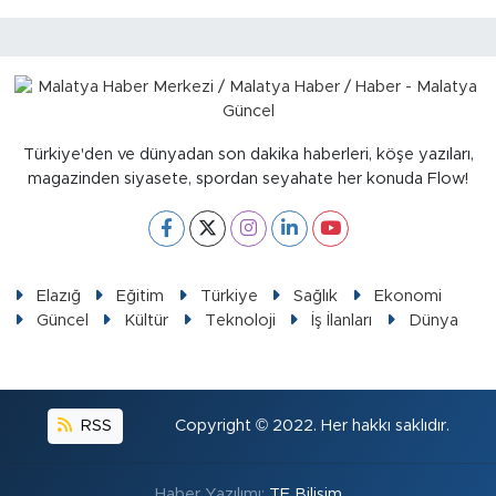
Sinema
Asayiş
Siyaset
Türkiye'den ve dünyadan son dakika haberleri, köşe yazıları,
Adıyaman
magazinden siyasete, spordan seyahate her konuda Flow!
Elazığ
Eğitim
Türkiye
Sağlık
Ekonomi
Güncel
Kültür
Teknoloji
İş İlanları
Dünya
RSS
Copyright © 2022. Her hakkı saklıdır.
Haber Yazılımı:
TE Bilişim