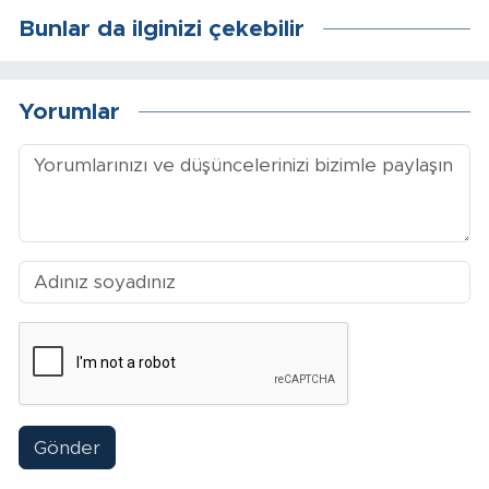
Bunlar da ilginizi çekebilir
Arguvan
Battalgazi
Yorumlar
Darende
Doğanşehir
Hekimhan
Kale
Pütürge
Magazin
Gönder