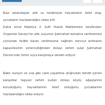
İş İlanları
Bazı vatandaşlar atık su nedeniyle hayvanların telef olup,
Dünya
çocukların hastalandığını iddia etti.
Daha önce Malatya 2. Sulh Hukuk Mahkemesi tarafından,
Spor
Organize Sanayi’nin atık suyunun Şahnahan kanalına verilmemesi
yönünde tedbir kararı verilmesine rağmen mevcut arıtmanın
Yazıhan
kapasitesinin yetersizliğinden dolayı zehirli sular Şahnahan
Deresi’nde temiz suya karışmaya devam ediyor.
Kuluncak
Yeşilyurt
Bakır, kurşun ve cıva gibi canlı yaşamına doğrudan tehdit içeren
Akçadağ
karışımlar taşıyan zehirli sudan dolayı köylü, ağaçlarının
kuruduğunu, hayvanlarının telef olduğunu, çocuklarının
Doğanyol
hastalandığını iddia ediyor.
Arapgir