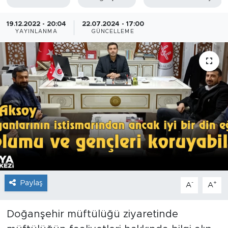
İş İlanları
19.12.2022 - 20:04
22.07.2024 - 17:00
YAYINLANMA
GÜNCELLEME
Dünya
Spor
Yazıhan
Kuluncak
Yeşilyurt
Akçadağ
Paylaş
-
+
A
A
Doğanyol
Doğanşehir müftülüğü ziyaretinde
Arapgir