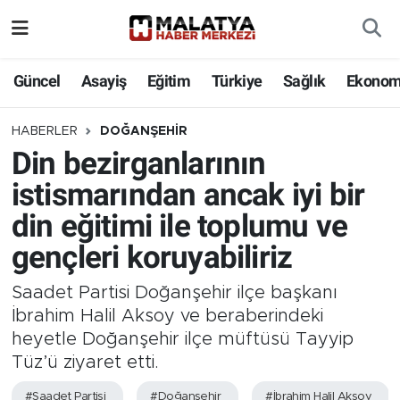
Elazığ
Güncel
Asayiş
Eğitim
Türkiye
Sağlık
Ekonom
Eğitim
HABERLER
DOĞANŞEHIR
Din bezirganlarının
Türkiye
istismarından ancak iyi bir
Sağlık
din eğitimi ile toplumu ve
gençleri koruyabiliriz
Ekonomi
Saadet Partisi Doğanşehir ilçe başkanı
Güncel
İbrahim Halil Aksoy ve beraberindeki
heyetle Doğanşehir ilçe müftüsü Tayyip
Kültür
Tüz’ü ziyaret etti.
Teknoloji
#Saadet Partisi
#Doğanşehir
#İbrahim Halil Aksoy