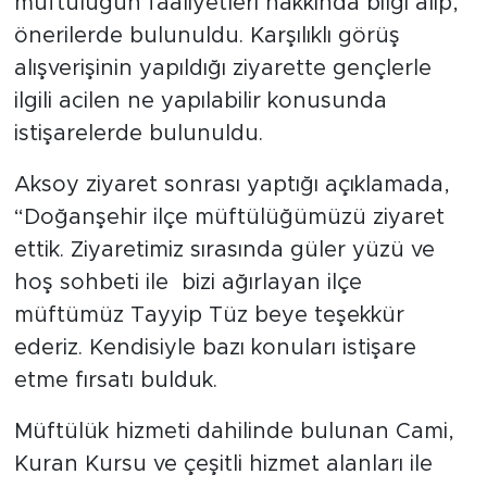
müftülüğün faaliyetleri hakkında bilgi alıp,
önerilerde bulunuldu. Karşılıklı görüş
Arguvan
alışverişinin yapıldığı ziyarette gençlerle
ilgili acilen ne yapılabilir konusunda
Battalgazi
istişarelerde bulunuldu.
Darende
Aksoy ziyaret sonrası yaptığı açıklamada,
“Doğanşehir ilçe müftülüğümüzü ziyaret
Doğanşehir
ettik. Ziyaretimiz sırasında güler yüzü ve
Hekimhan
hoş sohbeti ile bizi ağırlayan ilçe
müftümüz Tayyip Tüz beye teşekkür
Kale
ederiz. Kendisiyle bazı konuları istişare
etme fırsatı bulduk.
Pütürge
Müftülük hizmeti dahilinde bulunan Cami,
Magazin
Kuran Kursu ve çeşitli hizmet alanları ile