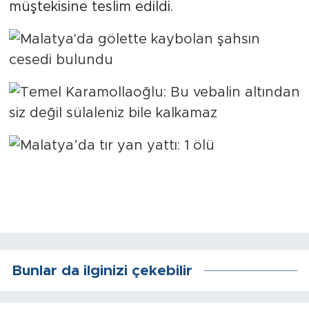
müştekisine teslim edildi.
Arguvan
Battalgazi
Darende
Doğanşehir
Hekimhan
Kale
Pütürge
Bunlar da ilginizi çekebilir
Magazin