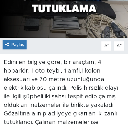
İş İlanları
Dünya
Spor
Paylaş
-
+
A
A
Yazıhan
Edinilen bilgiye göre, bir araçtan, 4
Kuluncak
hoparlör, 1 oto teybi, 1 amfi,1 kolon
aksesuarı ve 70 metre uzunluğunda
Yeşilyurt
elektrik kablosu çalındı. Polis hırsızlık olayı
ile ilgili şüpheli iki şahsı tespit edip çalmış
Akçadağ
oldukları malzemeler ile birlikte yakaladı.
Doğanyol
Gözaltına alınıp adliyeye çıkarılan iki zanlı
tutuklandı. Çalınan malzemeler ise
Arapgir