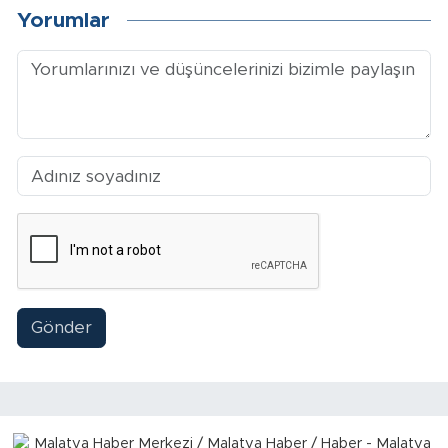
Sinema
Yorumlar
Asayiş
Siyaset
Adıyaman
Gönder