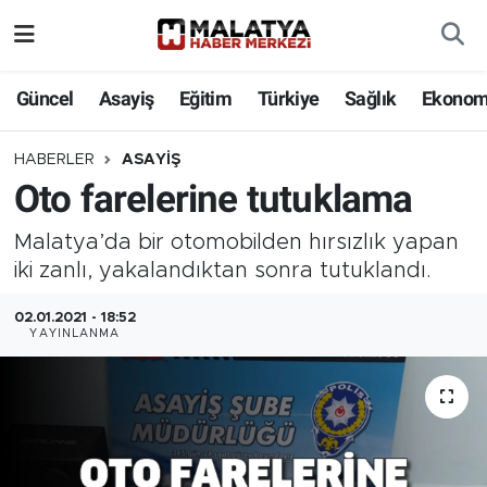
Elazığ
Güncel
Asayiş
Eğitim
Türkiye
Sağlık
Ekonom
Eğitim
HABERLER
ASAYIŞ
Oto farelerine tutuklama
Türkiye
Malatya’da bir otomobilden hırsızlık yapan
Sağlık
iki zanlı, yakalandıktan sonra tutuklandı.
Ekonomi
02.01.2021 - 18:52
YAYINLANMA
Güncel
Kültür
Teknoloji