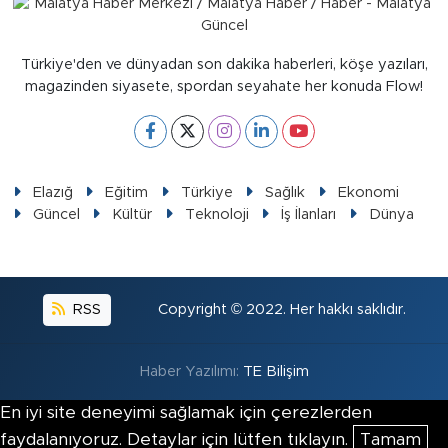
Türkiye'den ve dünyadan son dakika haberleri, köşe yazıları,
magazinden siyasete, spordan seyahate her konuda Flow!
Elazığ
Eğitim
Türkiye
Sağlık
Ekonomi
Güncel
Kültür
Teknoloji
İş İlanları
Dünya
RSS
Copyright © 2022. Her hakkı saklıdır.
Haber Yazılımı:
TE Bilişim
En iyi site deneyimi sağlamak için çerezlerden
faydalanıyoruz. Detaylar için lütfen tıklayın.
Tamam