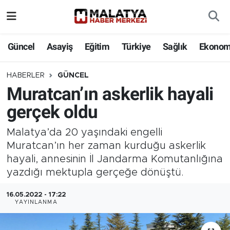
Elazığ
Güncel
Asayiş
Eğitim
Türkiye
Sağlık
Ekonom
Eğitim
HABERLER
GÜNCEL
Muratcan’ın askerlik hayali
Türkiye
gerçek oldu
Sağlık
Malatya’da 20 yaşındaki engelli
Ekonomi
Muratcan’ın her zaman kurduğu askerlik
hayali, annesinin İl Jandarma Komutanlığına
Güncel
yazdığı mektupla gerçeğe dönüştü.
16.05.2022 - 17:22
Kültür
YAYINLANMA
Teknoloji