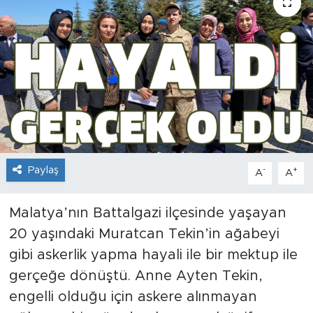
İş İlanları
Dünya
Spor
Yazıhan
Kuluncak
Paylaş
-
+
A
A
Yeşilyurt
Malatya’nın Battalgazi ilçesinde yaşayan
20 yaşındaki Muratcan Tekin’in ağabeyi
Akçadağ
gibi askerlik yapma hayali ile bir mektup ile
Doğanyol
gerçeğe dönüştü. Anne Ayten Tekin,
engelli olduğu için askere alınmayan
Arapgir