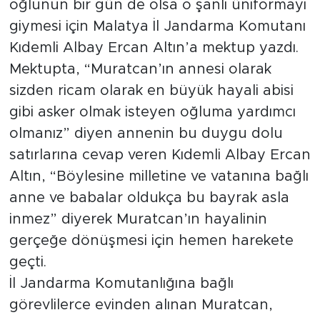
oğlunun bir gün de olsa o şanlı üniformayı
giymesi için Malatya İl Jandarma Komutanı
Arguvan
Kıdemli Albay Ercan Altın’a mektup yazdı.
Mektupta, “Muratcan’ın annesi olarak
Battalgazi
sizden ricam olarak en büyük hayali abisi
Darende
gibi asker olmak isteyen oğluma yardımcı
olmanız” diyen annenin bu duygu dolu
Doğanşehir
satırlarına cevap veren Kıdemli Albay Ercan
Altın, “Böylesine milletine ve vatanına bağlı
Hekimhan
anne ve babalar oldukça bu bayrak asla
Kale
inmez” diyerek Muratcan’ın hayalinin
gerçeğe dönüşmesi için hemen harekete
Pütürge
geçti.
İl Jandarma Komutanlığına bağlı
Magazin
görevlilerce evinden alınan Muratcan,