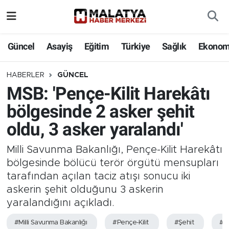
Elazığ
Güncel
Asayiş
Eğitim
Türkiye
Sağlık
Ekonom
Eğitim
HABERLER
GÜNCEL
MSB: 'Pençe-Kilit Harekâtı
Türkiye
bölgesinde 2 asker şehit
Sağlık
oldu, 3 asker yaralandı'
Ekonomi
Milli Savunma Bakanlığı, Pençe-Kilit Harekâtı
bölgesinde bölücü terör örgütü mensupları
Güncel
tarafından açılan taciz atışı sonucu iki
askerin şehit olduğunu 3 askerin
Kültür
yaralandığını açıkladı.
Teknoloji
#Milli Savunma Bakanlığı
#Pençe-Kilit
#Şehit
#Ya