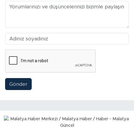
Sinema
Asayiş
Siyaset
Adıyaman
Gönder