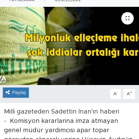
YAYINLANMA
GÜNCELLEME
İş İlanları
Dünya
Spor
Yazıhan
Kuluncak
Yeşilyurt
Paylaş
-
+
A
A
Akçadağ
Milli gazeteden Sadettin İnan'ın haber
i
- Komisyon kararlarına imza atmayan
Doğanyol
genel müdür yardımcısı apar topar
Arapgir