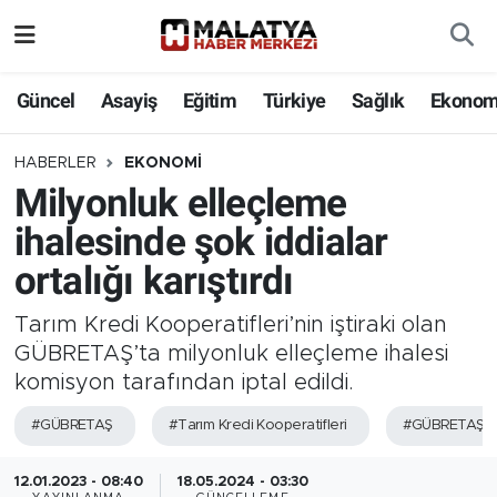
Elazığ
Güncel
Asayiş
Eğitim
Türkiye
Sağlık
Ekonom
Eğitim
HABERLER
EKONOMI
Milyonluk elleçleme
Türkiye
ihalesinde şok iddialar
Sağlık
ortalığı karıştırdı
Ekonomi
Tarım Kredi Kooperatifleri’nin iştiraki olan
GÜBRETAŞ’ta milyonluk elleçleme ihalesi
Güncel
komisyon tarafından iptal edildi.
Kültür
#GÜBRETAŞ
#Tarım Kredi Kooperatifleri
#GÜBRETAŞ’
Teknoloji
12.01.2023 - 08:40
18.05.2024 - 03:30