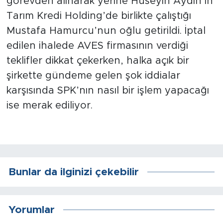
görevden alınarak yerine Hüseyin Aydın’ın
Tarım Kredi Holding’de birlikte çalıştığı
Arguvan
Mustafa Hamurcu’nun oğlu getirildi. İptal
edilen ihalede AVES firmasının verdiği
Battalgazi
teklifler dikkat çekerken, halka açık bir
Darende
şirkette gündeme gelen şok iddialar
karşısında SPK’nın nasıl bir işlem yapacağı
Doğanşehir
ise merak ediliyor.
Hekimhan
Kale
Bunlar da ilginizi çekebilir
Pütürge
Magazin
Yorumlar