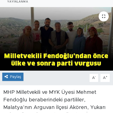
YAYINLANMA
İş İlanları
Dünya
Spor
Yazıhan
Kuluncak
Yeşilyurt
Paylaş
-
+
A
A
Akçadağ
MHP Milletvekili ve MYK Üyesi Mehmet
Doğanyol
Fendoğlu beraberindeki partililer,
Malatya’nın Arguvan İlçesi Akören, Yukarı
Arapgir