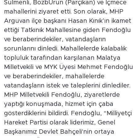
Sulmenli, BozbUrun (Parçikan) ve İçmece
mahallerini ziyaret etti. Son olarak, MHP
Arguvan
Arguvan ilçe başkanı Hasan Kınık’ın ikamet
ettiği Tatkınık Mahallesine giden Fendoğlu
Battalgazi
ve beraberindekiler, vatandaşların
Darende
sorunlarını dinledi. Mahallelerde kalabalık
topluluk tarafından karşılanan Malatya
Doğanşehir
Milletvekili ve MYK Üyesi Mehmet Fendoğlu
ve beraberindekiler, mahallelerde
Hekimhan
vatandaşların istek ve taleplerini dinlediler.
Kale
MHP Milletvekili Fendoğlu, ziyaretlerde
yaptığı konuşmada, hizmet için çaba
Pütürge
gösterdiklerini bildirdi. Fendoğlu, “Milliyetçi
Hareket Partisi olarak liderimiz, Genel
Magazin
Başkanımız Devlet Bahçeli'nin ortaya