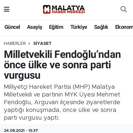
Elazığ
Güncel
Asayiş
Eğitim
Türkiye
Sağlık
Ekonom
Eğitim
HABERLER
SIYASET
Milletvekili Fendoğlu’ndan
Türkiye
önce ülke ve sonra parti
Sağlık
vurgusu
Ekonomi
Milliyetçi Hareket Partisi (MHP) Malatya
Milletvekili ve partinin MYK Üyesi Mehmet
Güncel
Fendoğlu, Arguvan ilçesinde ziyaretlerde
yaptığı konuşmada, önce ülke ve sonra
Kültür
parti vurgusu yaptı.
Teknoloji
24.08.2021 - 15:37