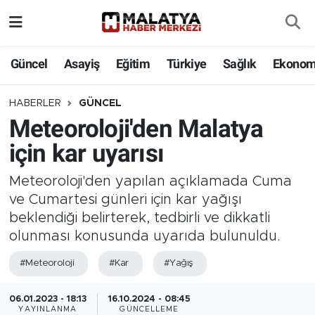
Elazığ
Güncel
Asayiş
Eğitim
Türkiye
Sağlık
Ekonom
Eğitim
HABERLER
GÜNCEL
Meteoroloji'den Malatya
Türkiye
için kar uyarısı
Sağlık
Meteoroloji'den yapılan açıklamada Cuma
Ekonomi
ve Cumartesi günleri için kar yağışı
beklendiği belirterek, tedbirli ve dikkatli
Güncel
olunması konusunda uyarıda bulunuldu.
#Meteoroloji
#Kar
#Yağış
Kültür
06.01.2023 - 18:13
16.10.2024 - 08:45
Teknoloji
YAYINLANMA
GÜNCELLEME