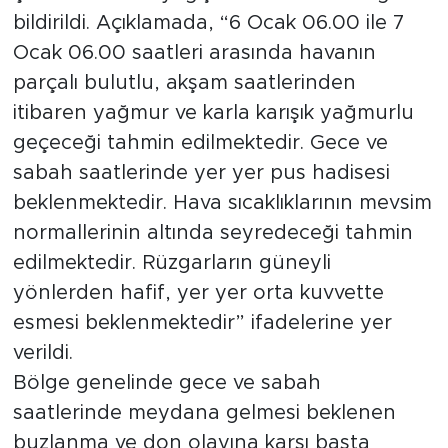
bildirildi. Açıklamada, “6 Ocak 06.00 ile 7
Arguvan
Ocak 06.00 saatleri arasında havanın
parçalı bulutlu, akşam saatlerinden
Battalgazi
itibaren yağmur ve karla karışık yağmurlu
geçeceği tahmin edilmektedir. Gece ve
Darende
sabah saatlerinde yer yer pus hadisesi
Doğanşehir
beklenmektedir. Hava sıcaklıklarının mevsim
normallerinin altında seyredeceği tahmin
Hekimhan
edilmektedir. Rüzgarların güneyli
yönlerden hafif, yer yer orta kuvvette
Kale
esmesi beklenmektedir” ifadelerine yer
verildi.
Pütürge
Bölge genelinde gece ve sabah
Magazin
saatlerinde meydana gelmesi beklenen
buzlanma ve don olayına karşı başta