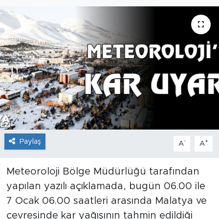
İş İlanları
Dünya
Spor
Yazıhan
Kuluncak
Paylaş
Yeşilyurt
-
+
A
A
Akçadağ
Meteoroloji Bölge Müdürlüğü tarafından
yapılan yazılı açıklamada, bugün 06.00 ile
Doğanyol
7 Ocak 06.00 saatleri arasında Malatya ve
çevresinde kar yağışının tahmin edildiği
Arapgir