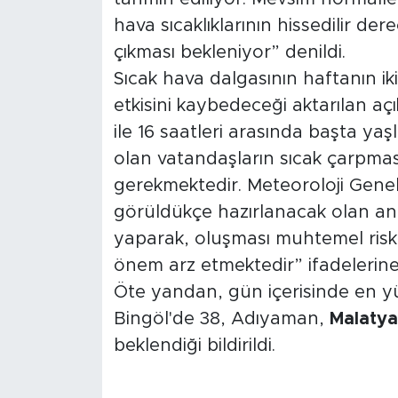
hava sıcaklıklarının hissedilir de
Arguvan
çıkması bekleniyor” denildi.
Sıcak hava dalgasının haftanın ik
Battalgazi
etkisini kaybedeceği aktarılan açı
ile 16 saatleri arasında başta yaşlı
Darende
olan vatandaşların sıcak çarpmasın
Doğanşehir
gerekmektedir. Meteoroloji Gene
görüldükçe hazırlanacak olan anlı
Hekimhan
yaparak, oluşması muhtemel riskle
önem arz etmektedir” ifadelerine 
Kale
Öte yandan, gün içerisinde en yük
Pütürge
Bingöl'de 38, Adıyaman,
Malatya
beklendiği bildirildi.
Magazin