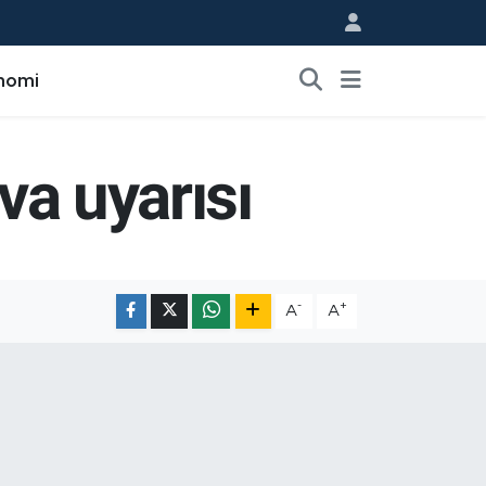
nomi
va uyarısı
-
+
A
A