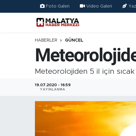
Foto Galeri
Video Galeri
Yaz
Elazığ
Eğitim
HABERLER
GÜNCEL
Meteorolojiden
Türkiye
Sağlık
Meteorolojiden 5 il için sıcak
Ekonomi
19.07.2020 - 16:59
YAYINLANMA
Güncel
Kültür
Teknoloji