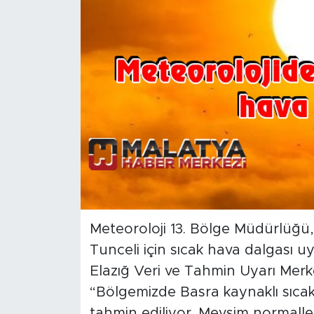
İş İlanları
Dünya
Spor
Yazıhan
Kuluncak
Yeşilyurt
Meteoroloji 13. Bölge Müdürlüğü,
Akçadağ
Tunceli için sıcak hava dalgası uya
Elazığ Veri ve Tahmin Uyarı Merk
Doğanyol
“Bölgemizde Basra kaynaklı sıcak 
Arapgir
tahmin ediliyor. Mevsim normalle