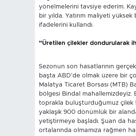
yönelmelerini tavsiye ederim. Kayı
bir yılda. Yatırım maliyeti yükse
ifadelerini kullandı.
“Üretilen çilekler dondurularak ih
Sezonun son hasatlarının gerçekl
başta ABD’de olmak üzere bir çok
Malatya Ticaret Borsası (MTB) B
bölgesi Bindal mahallemizdeyiz. B
toprakla buluşturduğumuz çilek f
yaklaşık 900 dönümlük bir alanda 
yetiştirmeye başladı. Şuan da h
ortalarında olmamıza rağmen hasa