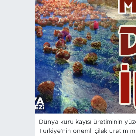
İş İlanları
Dünya
Spor
Yazıhan
Kuluncak
Yeşilyurt
Akçadağ
Doğanyol
Dünya kuru kayısı üretiminin yüzd
Türkiye'nin önemli çilek üretim 
Arapgir