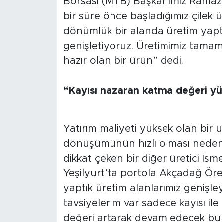
Borsası (MTB) Başkanımız Ramazan
Sinema
bir süre önce başladığımız çilek
Asayiş
dönümlük bir alanda üretim yaptı
genişletiyoruz. Üretimimiz tama
Siyaset
hazır olan bir ürün” dedi.
Adıyaman
“Kayısı nazaran katma değeri yü
Yatırım maliyeti yüksek olan bir 
dönüşümünün hızlı olması nedeni
dikkat çeken bir diğer üretici İsm
Yeşilyurt’ta portola Akçadağ Ören
yaptık üretim alanlarımız genişle
tavsiyelerim var sadece kayısı il
değeri artarak devam edecek bu gö