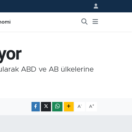
nomi
yor
rularak ABD ve AB ülkelerine
-
+
A
A