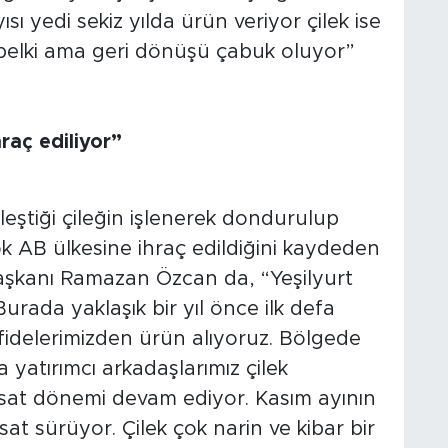
sı yedi sekiz yılda ürün veriyor çilek ise
k belki ama geri dönüşü çabuk oluyor”
raç ediliyor”
eştiği çileğin işlenerek dondurulup
 AB ülkesine ihraç edildiğini kaydeden
aşkanı Ramazan Özcan da, “Yeşilyurt
urada yaklaşık bir yıl önce ilk defa
idelerimizden ürün alıyoruz. Bölgede
yatırımcı arkadaşlarımız çilek
asat dönemi devam ediyor. Kasım ayının
t sürüyor. Çilek çok narin ve kibar bir