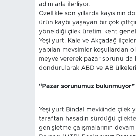
adımlarla ilerliyor.
Özellikle son yıllarda kayısının 
Arguvan
ürün kaybı yaşayan bir çok çiftçi
Battalgazi
yöneldiği çilek üretimi kent gen
Yeşilyurt, Kale ve Akçadağ ilçele
Darende
yapılan mevsimler koşullardan o
meyve vererek pazar sorunu da b
Doğanşehir
dondurularak ABD ve AB ülkelerin
Hekimhan
“Pazar sorunumuz bulunmuyor”
Kale
Pütürge
Yeşilyurt Bindal mevkiinde çilek 
taraftan hasadın sürdüğü çilekte 
Magazin
genişletme çalışmalarının devam e