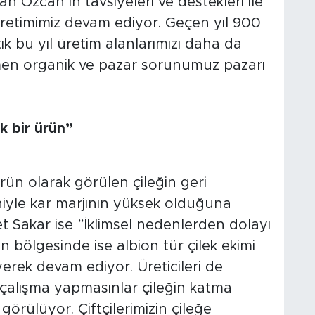
 Özcan’ın tavsiyeleri ve destekleri ile
 üretimimiz devam ediyor. Geçen yıl 900
k bu yıl üretim alanlarımızı daha da
men organik ve pazar sorunumuz pazarı
k bir ürün”
ürün olarak görülen çileğin geri
yle kar marjının yüksek olduğuna
et Sakar ise ”İklimsel nedenlerden dolayı
 bölgesinde ise albion tür çilek ekimi
yerek devam ediyor. Üreticileri de
e çalışma yapmasınlar çileğin katma
rülüyor. Çiftçilerimizin çileğe