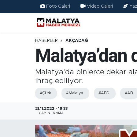
Foto Galeri
Video Galeri
Yaz
Elazığ
Eğitim
HABERLER
AKÇADAĞ
Malatya’dan d
Türkiye
Sağlık
Malatya’da binlerce dekar ala
ihraç ediliyor.
Ekonomi
#Çilek
#Malatya
#ABD
#AB
Güncel
21.11.2022 - 19:33
YAYINLANMA
Kültür
Teknoloji