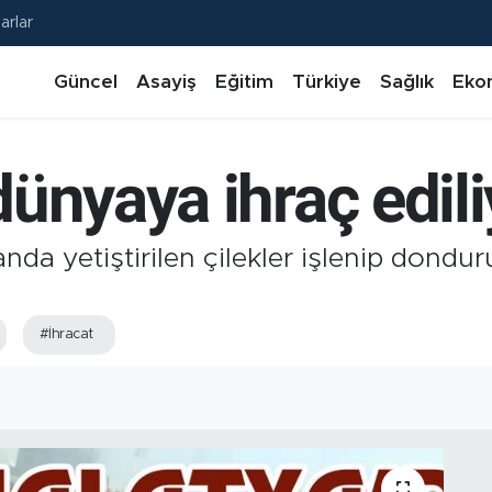
arlar
Güncel
Asayiş
Eğitim
Türkiye
Sağlık
Eko
ünyaya ihraç edili
nda yetiştirilen çilekler işlenip dondu
#İhracat