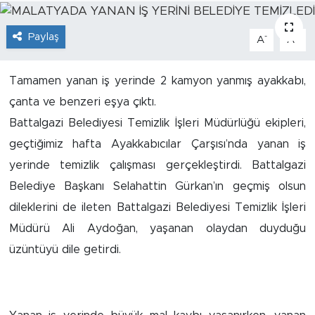
İş İlanları
Paylaş
-
+
A
A
Dünya
Tamamen yanan iş yerinde 2 kamyon yanmış ayakkabı,
Spor
çanta ve benzeri eşya çıktı.
Battalgazi Belediyesi Temizlik İşleri Müdürlüğü ekipleri,
Yazıhan
geçtiğimiz hafta Ayakkabıcılar Çarşısı’nda yanan iş
yerinde temizlik çalışması gerçekleştirdi. Battalgazi
Kuluncak
Belediye Başkanı Selahattin Gürkan’ın geçmiş olsun
Yeşilyurt
dileklerini de ileten Battalgazi Belediyesi Temizlik İşleri
Müdürü Ali Aydoğan, yaşanan olaydan duyduğu
Akçadağ
üzüntüyü dile getirdi.
Doğanyol
Arapgir