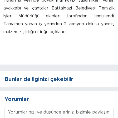
Yanan iş yerinde büyük mal kaybı yaşanırken, yanan
ayakkabı ve çantalar Battalgazi Belediyesi Temizlik
Arguvan
İşleri Müdürlüğü ekipleri tarafından temizlendi.
Tamamen yanan iş yerinden 2 kamyon dolusu yanmış
Battalgazi
malzeme çıktığı olduğu açıklandı.
Darende
Doğanşehir
Hekimhan
Bunlar da ilginizi çekebilir
Kale
Pütürge
Yorumlar
Magazin