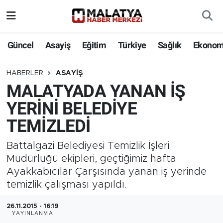
Elazığ
Güncel
Asayiş
Eğitim
Türkiye
Sağlık
Ekonom
Eğitim
HABERLER
ASAYIŞ
MALATYADA YANAN İŞ
Türkiye
YERİNİ BELEDİYE
Sağlık
TEMİZLEDİ
Ekonomi
Battalgazi Belediyesi Temizlik İşleri
Müdürlüğü ekipleri, geçtiğimiz hafta
Güncel
Ayakkabıcılar Çarşısında yanan iş yerinde
temizlik çalışması yapıldı.
Kültür
26.11.2015 - 16:19
YAYINLANMA
Teknoloji