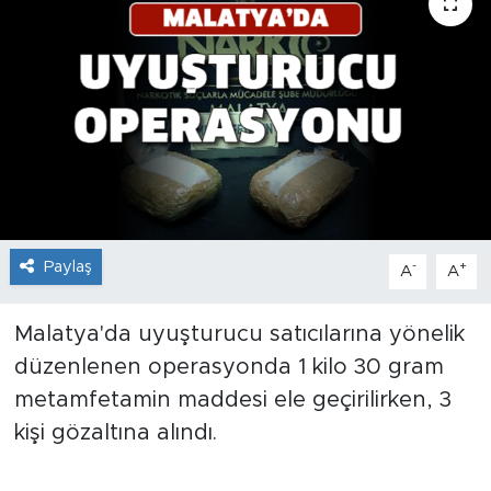
İş İlanları
Dünya
Spor
Yazıhan
Kuluncak
Paylaş
-
+
A
A
Yeşilyurt
Malatya'da uyuşturucu satıcılarına yönelik
düzenlenen operasyonda 1 kilo 30 gram
Akçadağ
metamfetamin maddesi ele geçirilirken, 3
Doğanyol
kişi gözaltına alındı.
Arapgir