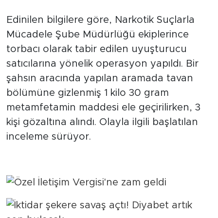
Edinilen bilgilere göre, Narkotik Suçlarla
Arguvan
Mücadele Şube Müdürlüğü ekiplerince
Battalgazi
torbacı olarak tabir edilen uyuşturucu
satıcılarına yönelik operasyon yapıldı. Bir
Darende
şahsın aracında yapılan aramada tavan
bölümüne gizlenmiş 1 kilo 30 gram
Doğanşehir
metamfetamin maddesi ele geçirilirken, 3
kişi gözaltına alındı. Olayla ilgili başlatılan
Hekimhan
inceleme sürüyor.
Kale
Pütürge
Magazin