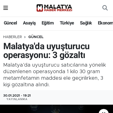
Elazığ
Güncel
Asayiş
Eğitim
Türkiye
Sağlık
Ekonom
Eğitim
HABERLER
GÜNCEL
Malatya'da uyuşturucu
Türkiye
operasyonu: 3 gözaltı
Sağlık
Malatya’da uyuşturucu satıcılarına yönelik
Ekonomi
düzenlenen operasyonda 1 kilo 30 gram
metamfetamin maddesi ele geçirilirken, 3
Güncel
kişi gözaltına alındı.
30.01.2021 - 19:21
Kültür
YAYINLANMA
Teknoloji