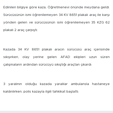
Edinilen bilgiye göre kaza, Öğretmenevi önünde meydana geldi.
İş İlanları
Sürücüsünün ismi öğrenilemeyen 34 KV 8651 plakalı araç ile karşı
Dünya
yönden gelen ve sürücüsünün ismi öğrenilemeyen 35 KZG 62
plakalı 2 araç çarpıştı.
Spor
Yazıhan
Kazada 34 KV 8651 plakalı aracın sürücüsü araç içerisinde
sıkışırken, olay yerine gelen AFAD ekipleri uzun süren
Kuluncak
çalışmaların ardından sürücüyü sıkıştığı araçtan çıkardı.
Yeşilyurt
3 yaralının olduğu kazada yaralılar ambulansla hastaneye
Akçadağ
kaldırılırken, polis kazayla ilgili tahkikat başlattı.
Doğanyol
Arapgir