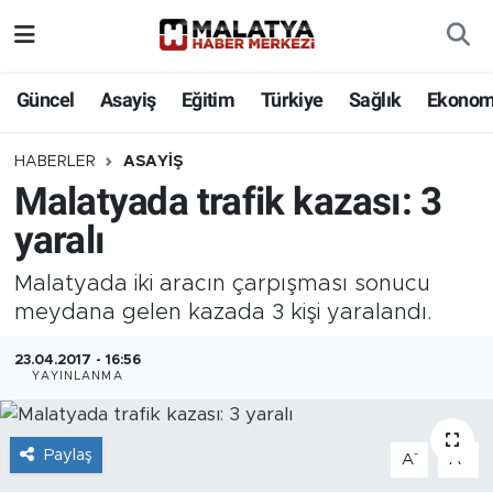
Elazığ
Güncel
Asayiş
Eğitim
Türkiye
Sağlık
Ekonom
Eğitim
HABERLER
ASAYIŞ
Malatyada trafik kazası: 3
Türkiye
yaralı
Sağlık
Malatyada iki aracın çarpışması sonucu
Ekonomi
meydana gelen kazada 3 kişi yaralandı.
23.04.2017 - 16:56
Güncel
YAYINLANMA
Kültür
Paylaş
-
+
A
A
Teknoloji