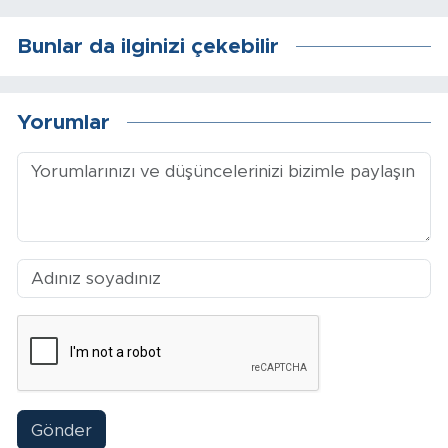
Bunlar da ilginizi çekebilir
Arguvan
Battalgazi
Yorumlar
Darende
Doğanşehir
Hekimhan
Kale
Pütürge
Magazin
Gönder