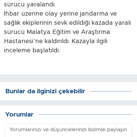
sürücü yaralandı.
İhbar üzerine olay yerine jandarma ve
Arguvan
sağlık ekiplerinin sevk edildiği kazada yaralı
Battalgazi
sürücü Malatya Eğitim ve Araştırma
Hastanesi’ne kaldırıldı. Kazayla ilgili
Darende
inceleme başlatıldı.
Doğanşehir
Hekimhan
Bunlar da ilginizi çekebilir
Kale
Pütürge
Yorumlar
Magazin