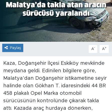
İş İlanları
Dünya
Spor
Yazıhan
Paylaş
-
+
A
A
Kuluncak
Kaza, Doğanşehir İlçesi Eskiköy mevkiinde
meydana geldi. Edinilen bilgilere göre,
Yeşilyurt
Malatya’dan Doğanşehir istikametine seyir
halinde olan Gökhan T. idaresindeki 44 BR
Akçadağ
458 plakalı Opel Marka otomobil
Doğanyol
sürücüsünün kontrolünde çıkarak takla
attı. Kazada araç hurdaya dönerken,
Arapgir