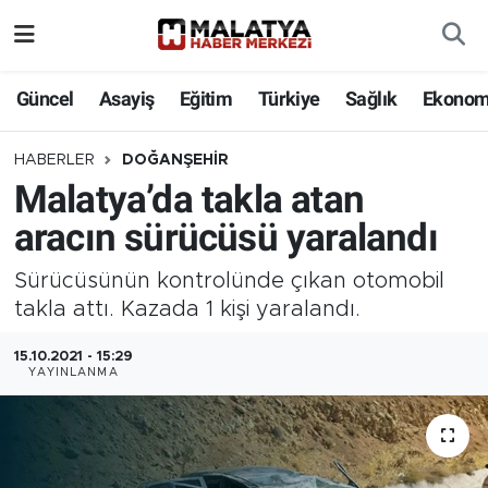
Elazığ
Güncel
Asayiş
Eğitim
Türkiye
Sağlık
Ekonom
Eğitim
HABERLER
DOĞANŞEHIR
Malatya’da takla atan
Türkiye
aracın sürücüsü yaralandı
Sağlık
Sürücüsünün kontrolünde çıkan otomobil
Ekonomi
takla attı. Kazada 1 kişi yaralandı.
15.10.2021 - 15:29
Güncel
YAYINLANMA
Kültür
Teknoloji