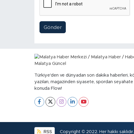
Sinema
Asayiş
Gönder
Siyaset
Adıyaman
Türkiye'den ve dünyadan son dakika haberleri, k
yazıları, magazinden siyasete, spordan seyahate
konuda Flow!
RSS
Copyright © 2022. Her hakkı saklıdır.