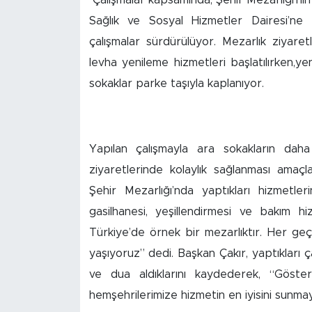
Sağlık ve Sosyal Hizmetler Dairesi’ne
İş İlanları
çalışmalar sürdürülüyor. Mezarlık ziyare
Dünya
levha yenileme hizmetleri başlatılırken,y
sokaklar parke taşıyla kaplanıyor.
Spor
Yazıhan
Yapılan çalışmayla ara sokakların daha k
Kuluncak
ziyaretlerinde kolaylık sağlanması amaç
Şehir Mezarlığı’nda yaptıkları hizmetle
Yeşilyurt
gasilhanesi, yeşillendirmesi ve bakım h
Türkiye’de örnek bir mezarlıktır. Her ge
Akçadağ
yaşıyoruz” dedi. Başkan Çakır, yaptıkları 
Doğanyol
ve dua aldıklarını kaydederek, “Göste
hemşehrilerimize hizmetin en iyisini sunmay
Arapgir