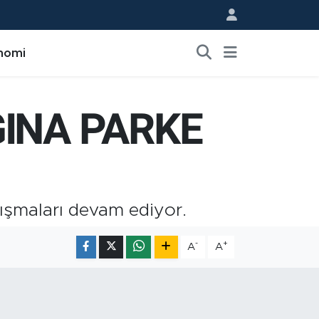
nomi
INA PARKE
lışmaları devam ediyor.
-
+
A
A