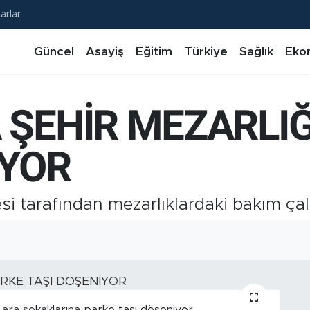
arlar
Güncel
Asayiş
Eğitim
Türkiye
Sağlık
Eko
 ŞEHİR MEZARLIĞ
İYOR
i tarafından mezarlıklardaki bakım ça
 ara sokaklarına parke taşı döşeniyor.