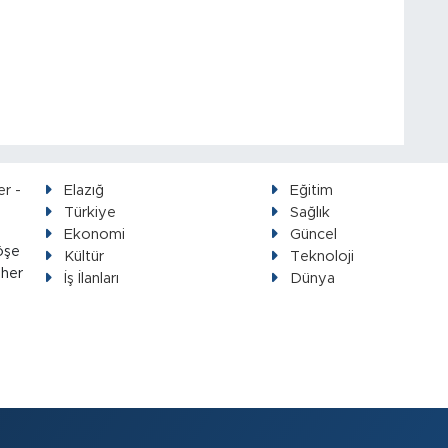
Elazığ
Eğitim
Türkiye
Sağlık
Ekonomi
Güncel
öşe
Kültür
Teknoloji
 her
İş İlanları
Dünya