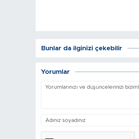
Arguvan
Battalgazi
Darende
Bunlar da ilginizi çekebilir
Doğanşehir
Yorumlar
Hekimhan
Kale
Pütürge
Magazin