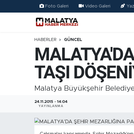
Foto Galeri
Video Galeri
Yaz
Elazığ
Eğitim
HABERLER
GÜNCEL
MALATYA'DA
Türkiye
TAŞI DÖŞEN
Sağlık
Ekonomi
Malatya Büyükşehir Belediyes
Güncel
24.11.2015 - 14:04
YAYINLANMA
Kültür
Teknoloji
Çalışmalar kapsamında, Şehir Mezarlığı’nın