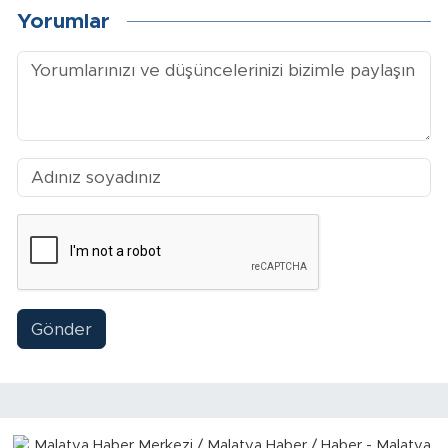
Sinema
Yorumlar
Asayiş
Siyaset
Adıyaman
Gönder