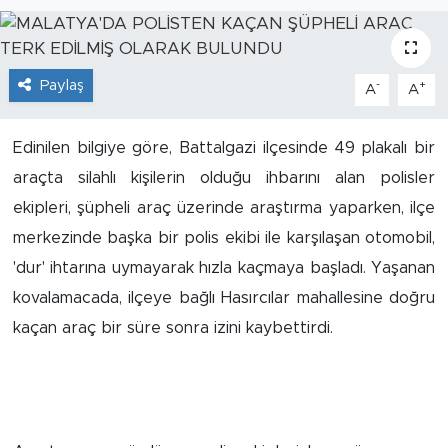
İş İlanları
Paylaş
Dünya
-
+
A
A
Spor
Edinilen bilgiye göre, Battalgazi ilçesinde 49 plakalı bir
araçta silahlı kişilerin olduğu ihbarını alan polisler
Yazıhan
ekipleri, şüpheli araç üzerinde araştırma yaparken, ilçe
merkezinde başka bir polis ekibi ile karşılaşan otomobil,
Kuluncak
'dur' ihtarına uymayarak hızla kaçmaya başladı. Yaşanan
Yeşilyurt
kovalamacada, ilçeye bağlı Hasırcılar mahallesine doğru
kaçan araç bir süre sonra izini kaybettirdi.
Akçadağ
Doğanyol
Arapgir