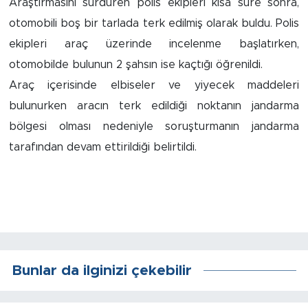
Araştırmasını sürdüren polis ekipleri kısa süre sonra,
otomobili boş bir tarlada terk edilmiş olarak buldu. Polis
Arguvan
ekipleri araç üzerinde incelenme başlatırken,
otomobilde bulunun 2 şahsın ise kaçtığı öğrenildi.
Battalgazi
Araç içerisinde elbiseler ve yiyecek maddeleri
Darende
bulunurken aracın terk edildiği noktanın jandarma
bölgesi olması nedeniyle soruşturmanın jandarma
Doğanşehir
tarafından devam ettirildiği belirtildi.
Hekimhan
Kale
Pütürge
Bunlar da ilginizi çekebilir
Magazin