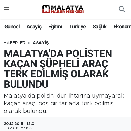
Elazığ
Güncel
Asayiş
Eğitim
Türkiye
Sağlık
Ekonom
Eğitim
HABERLER
ASAYIŞ
MALATYA'DA POLİSTEN
Türkiye
KAÇAN ŞÜPHELİ ARAÇ
Sağlık
TERK EDİLMİŞ OLARAK
BULUNDU
Ekonomi
Malatya'da polisin 'dur' ihtarına uymayarak
Güncel
kaçan araç, boş bir tarlada terk edilmiş
olarak bulundu.
Kültür
20.12.2015 - 15:01
Teknoloji
YAYINLANMA