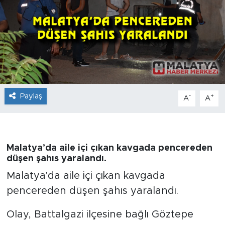
İş İlanları
Dünya
Spor
Yazıhan
Paylaş
-
+
A
A
Kuluncak
Yeşilyurt
Malatya’da aile içi çıkan kavgada pencereden
düşen şahıs yaralandı.
Akçadağ
Malatya'da aile içi çıkan kavgada
pencereden düşen şahıs yaralandı.
Doğanyol
Olay, Battalgazi ilçesine bağlı Göztepe
Arapgir