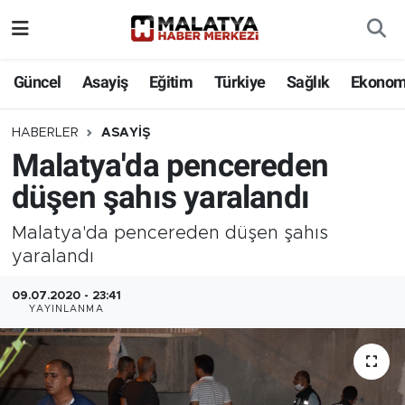
Elazığ
Güncel
Asayiş
Eğitim
Türkiye
Sağlık
Ekonom
Eğitim
HABERLER
ASAYIŞ
Malatya'da pencereden
Türkiye
düşen şahıs yaralandı
Sağlık
Malatya'da pencereden düşen şahıs
Ekonomi
yaralandı
09.07.2020 - 23:41
Güncel
YAYINLANMA
Kültür
Teknoloji