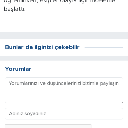
öğrenilirken, ekipler olayla ilgili inceleme
Sinema
başlattı.
Asayiş
Siyaset
Adıyaman
Bunlar da ilginizi çekebilir
Yorumlar