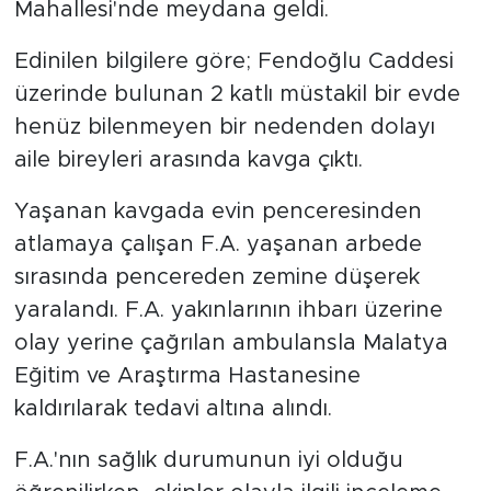
Mahallesi'nde meydana geldi.
Arguvan
Edinilen bilgilere göre; Fendoğlu Caddesi
üzerinde bulunan 2 katlı müstakil bir evde
Battalgazi
henüz bilenmeyen bir nedenden dolayı
aile bireyleri arasında kavga çıktı.
Darende
Yaşanan kavgada evin penceresinden
Doğanşehir
atlamaya çalışan F.A. yaşanan arbede
Hekimhan
sırasında pencereden zemine düşerek
yaralandı. F.A. yakınlarının ihbarı üzerine
Kale
olay yerine çağrılan ambulansla Malatya
Eğitim ve Araştırma Hastanesine
Pütürge
kaldırılarak tedavi altına alındı.
Magazin
F.A.'nın sağlık durumunun iyi olduğu