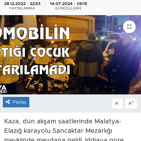
28.12.2022 - 22:53
14.07.2024 - 06:15
YAYINLANMA
GÜNCELLEME
İş İlanları
Dünya
Spor
Yazıhan
Kuluncak
Yeşilyurt
Paylaş
-
+
A
A
Akçadağ
Kaza, dün akşam saatlerinde Malatya-
Doğanyol
Elazığ karayolu Sancaktar Mezarlığı
Arapgir
mevkiinde meydana geldi. İddiaya göre,