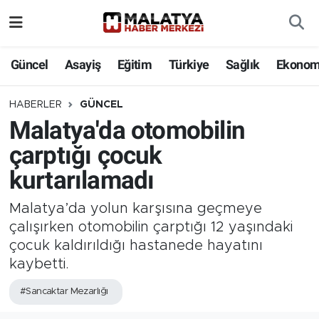
Elazığ
Güncel
Asayiş
Eğitim
Türkiye
Sağlık
Ekonom
Eğitim
HABERLER
GÜNCEL
Malatya'da otomobilin
Türkiye
çarptığı çocuk
Sağlık
kurtarılamadı
Ekonomi
Malatya’da yolun karşısına geçmeye
çalışırken otomobilin çarptığı 12 yaşındaki
Güncel
çocuk kaldırıldığı hastanede hayatını
kaybetti.
Kültür
#Sancaktar Mezarlığı
Teknoloji