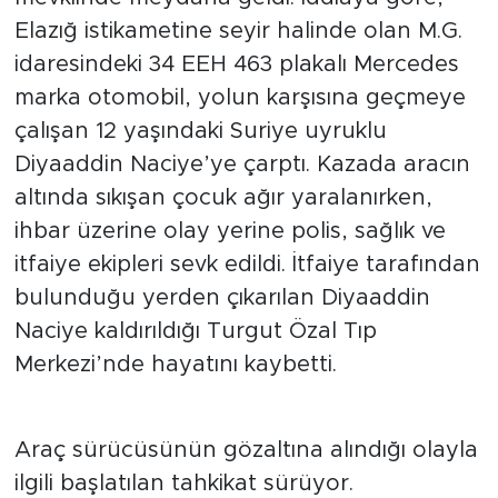
Elazığ istikametine seyir halinde olan M.G.
Arguvan
idaresindeki 34 EEH 463 plakalı Mercedes
marka otomobil, yolun karşısına geçmeye
Battalgazi
çalışan 12 yaşındaki Suriye uyruklu
Diyaaddin Naciye’ye çarptı. Kazada aracın
Darende
altında sıkışan çocuk ağır yaralanırken,
Doğanşehir
ihbar üzerine olay yerine polis, sağlık ve
itfaiye ekipleri sevk edildi. İtfaiye tarafından
Hekimhan
bulunduğu yerden çıkarılan Diyaaddin
Naciye kaldırıldığı Turgut Özal Tıp
Kale
Merkezi’nde hayatını kaybetti.
Pütürge
Araç sürücüsünün gözaltına alındığı olayla
Magazin
ilgili başlatılan tahkikat sürüyor.