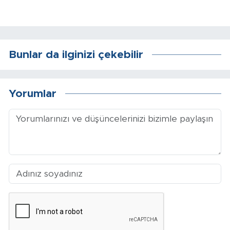
Arguvan
Battalgazi
Bunlar da ilginizi çekebilir
Darende
Yorumlar
Doğanşehir
Hekimhan
Kale
Pütürge
Magazin