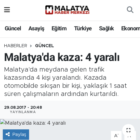
Elazığ
Güncel
Asayiş
Eğitim
Türkiye
Sağlık
Ekonom
Eğitim
HABERLER
GÜNCEL
Malatya'da kaza: 4 yaralı
Türkiye
Malatya'da meydana gelen trafik
Sağlık
kazasında 4 kişi yaralandı. Kazada
otomobilde sıkışan bir kişi, yaklaşık 1 saat
Ekonomi
süren çalışmaların ardından kurtarıldı.
Güncel
29.08.2017 - 20:48
YAYINLANMA
Kültür
Paylaş
Teknoloji
-
+
A
A