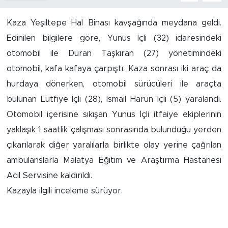
İş İlanları
Kaza Yeşiltepe Hal Binası kavşağında meydana geldi.
Edinilen bilgilere göre, Yunus İçli (32) idaresindeki
Dünya
otomobil ile Duran Taşkıran (27) yönetimindeki
otomobil, kafa kafaya çarpıştı. Kaza sonrası iki araç da
Spor
hurdaya dönerken, otomobil sürücüleri ile araçta
Yazıhan
bulunan Lütfiye İçli (28), İsmail Harun İçli (5) yaralandı.
Otomobil içerisine sıkışan Yunus İçli itfaiye ekiplerinin
Kuluncak
yaklaşık 1 saatlik çalışması sonrasında bulunduğu yerden
çıkarılarak diğer yaralılarla birlikte olay yerine çağrılan
Yeşilyurt
ambulanslarla Malatya Eğitim ve Araştırma Hastanesi
Akçadağ
Acil Servisine kaldırıldı.
Kazayla ilgili inceleme sürüyor.
Doğanyol
Arapgir