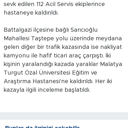
sevk edilen 112 Acil Servis ekiplerince
hastaneye kaldırıldı.
Arguvan
Battalgazi
Battalgazi ilçesine bağlı Sarıcıoğlu
Mahallesi Taştepe yolu üzerinde meydana
Darende
gelen diğer bir trafik kazasında ise nakliyat
kamyonu ile hafif ticari araç çarpıştı. İki
Doğanşehir
kişinin yaralandığı kazada yaralılar Malatya
Hekimhan
Turgut Özal Üniversitesi Eğitim ve
Araştırma Hastanesi'ne kaldırıldı. Her iki
Kale
kazayla ilgili inceleme başlatıldı.
Pütürge
Magazin