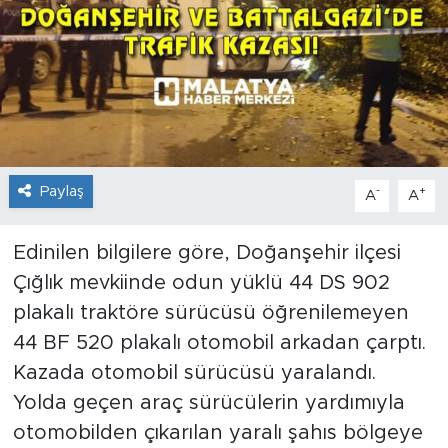
İş İlanları
Dünya
Spor
Yazıhan
Paylaş
-
+
A
A
Kuluncak
Edinilen bilgilere göre, Doğanşehir ilçesi
Çığlık mevkiinde odun yüklü 44 DS 902
Yeşilyurt
plakalı traktöre sürücüsü öğrenilemeyen
44 BF 520 plakalı otomobil arkadan çarptı.
Akçadağ
Kazada otomobil sürücüsü yaralandı.
Doğanyol
Yolda geçen araç sürücülerin yardımıyla
otomobilden çıkarılan yaralı şahıs bölgeye
Arapgir