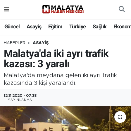
Elazığ
Güncel
Asayiş
Eğitim
Türkiye
Sağlık
Ekonom
Eğitim
HABERLER
ASAYIŞ
Malatya'da iki ayrı trafik
Türkiye
kazası: 3 yaralı
Sağlık
Malatya'da meydana gelen iki ayrı trafik
Ekonomi
kazasında 3 kişi yaralandı.
12.11.2020 - 07:38
Güncel
YAYINLANMA
Kültür
Teknoloji