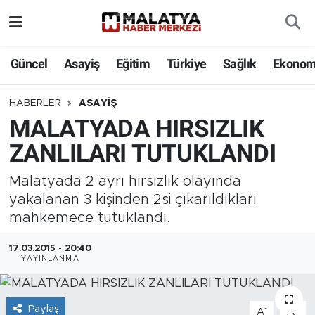
Elazığ
Güncel
Asayiş
Eğitim
Türkiye
Sağlık
Ekonom
Eğitim
HABERLER
ASAYIŞ
MALATYADA HIRSIZLIK
Türkiye
ZANLILARI TUTUKLANDI
Sağlık
Malatyada 2 ayrı hırsızlık olayında
Ekonomi
yakalanan 3 kişinden 2si çıkarıldıkları
mahkemece tutuklandı.
Güncel
17.03.2015 - 20:40
YAYINLANMA
Kültür
Teknoloji
Paylaş
-
+
A
A