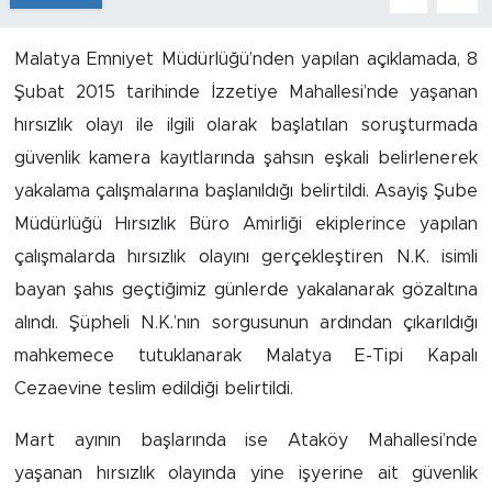
İş İlanları
Malatya Emniyet Müdürlüğü’nden yapılan açıklamada, 8
Şubat 2015 tarihinde İzzetiye Mahallesi’nde yaşanan
Dünya
hırsızlık olayı ile ilgili olarak başlatılan soruşturmada
Spor
güvenlik kamera kayıtlarında şahsın eşkali belirlenerek
yakalama çalışmalarına başlanıldığı belirtildi. Asayiş Şube
Yazıhan
Müdürlüğü Hırsızlık Büro Amirliği ekiplerince yapılan
çalışmalarda hırsızlık olayını gerçekleştiren N.K. isimli
Kuluncak
bayan şahıs geçtiğimiz günlerde yakalanarak gözaltına
Yeşilyurt
alındı. Şüpheli N.K.’nın sorgusunun ardından çıkarıldığı
mahkemece tutuklanarak Malatya E-Tipi Kapalı
Akçadağ
Cezaevine teslim edildiği belirtildi.
Doğanyol
Mart ayının başlarında ise Ataköy Mahallesi’nde
yaşanan hırsızlık olayında yine işyerine ait güvenlik
Arapgir