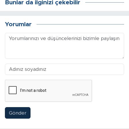
Bunlar da ilginizi çekebilir
Sinema
Asayiş
Yorumlar
Siyaset
Adıyaman
Gönder