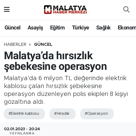
Elazığ
Güncel
Asayiş
Eğitim
Türkiye
Sağlık
Ekonom
Eğitim
HABERLER
GÜNCEL
Malatya’da hırsızlık
Türkiye
şebekesine operasyon
Sağlık
Malatya’da 6 milyon TL değerinde elektrik
Ekonomi
kablosu çalan hırsızlık şebekesine
operasyon düzenleyen polis ekipleri 8 kişiyi
Güncel
gözaltına aldı.
#Elektrik kablosu
#Hırsızlık
#Operasyon
Kültür
02.01.2023 - 20:24
Teknoloji
YAYINLANMA