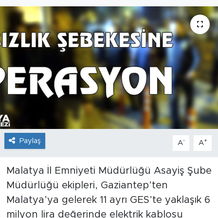
İş İlanları
Dünya
Spor
Yazıhan
Kuluncak
Paylaş
Yeşilyurt
-
+
A
A
Akçadağ
Malatya İl Emniyeti Müdürlüğü Asayiş Şube
Müdürlüğü ekipleri, Gaziantep’ten
Doğanyol
Malatya’ya gelerek 11 ayrı GES’te yaklaşık 6
milyon lira değerinde elektrik kablosu
Arapgir