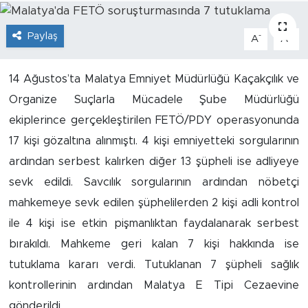
İş İlanları
Paylaş
-
+
A
A
Dünya
14 Ağustos’ta Malatya Emniyet Müdürlüğü Kaçakçılık ve
Spor
Organize Suçlarla Mücadele Şube Müdürlüğü
ekiplerince gerçekleştirilen FETÖ/PDY operasyonunda
Yazıhan
17 kişi gözaltına alınmıştı. 4 kişi emniyetteki sorgularının
ardından serbest kalırken diğer 13 şüpheli ise adliyeye
Kuluncak
sevk edildi. Savcılık sorgularının ardından nöbetçi
Yeşilyurt
mahkemeye sevk edilen şüphelilerden 2 kişi adli kontrol
ile 4 kişi ise etkin pişmanlıktan faydalanarak serbest
Akçadağ
bırakıldı. Mahkeme geri kalan 7 kişi hakkında ise
tutuklama kararı verdi. Tutuklanan 7 şüpheli sağlık
Doğanyol
kontrollerinin ardından Malatya E Tipi Cezaevine
Arapgir
gönderildi.