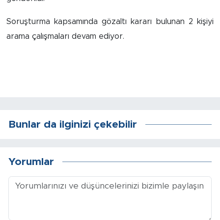
Soruşturma kapsamında gözaltı kararı bulunan 2 kişiyi
Arguvan
arama çalışmaları devam ediyor.
Battalgazi
Darende
Doğanşehir
Hekimhan
Bunlar da ilginizi çekebilir
Kale
Yorumlar
Pütürge
Magazin