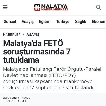
Elazığ
Güncel
Asayiş
Eğitim
Türkiye
Sağlık
Ekonom
Eğitim
HABERLER
ASAYIŞ
Malatya'da FETÖ
Türkiye
soruşturmasında 7
Sağlık
tutuklama
Ekonomi
Malatya'da Fetullahçı Terör Örgütü-Paralel
Devlet Yapılanması (FETÖ/PDY)
Güncel
soruşturması kapsamında mahkemeye
sevk edilen 17 şüpheliden 7'si tutuklandı.
Kültür
23.08.2017 - 19:22
YAYINLANMA
Teknoloji